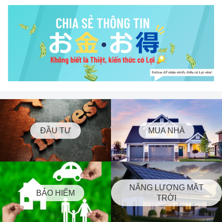
ĐẦU TƯ
MUA NHÀ
NĂNG LƯỢNG MẶT
BẢO HIỂM
TRỜI