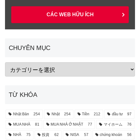
CÁC WEB HỮU ÍCH
CHUYÊN MỤC
TỪ KHÓA
Nhật Bản
254
Nhật
254
Tiền
212
đầu tư
97
MUA NHÀ
81
MUA NHÀ Ở NHẬT
77
マイホーム
76
NHÀ
75
投資
62
NISA
57
chứng khoán
56