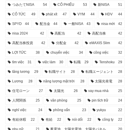
つみたてNISA
54
CỔ PHIẾU
53
新NISA
51
CỔ TỨC
49
phát xít
47
VYM
44
HDV
44
SPYD
44
配当金
44
一般NISA
43
nisa mới
42
nisa 2024
42
高配当
42
高配当株
42
高配当株投資
42
分配金
42
eMAXIS Slim
42
LỢI TỨC
38
chuyển việc
34
công việc
32
tìm việc
31
việc làm
30
転職
29
Tenshoku
29
tăng lương
29
転職サイト
28
転職エージェント
28
Lương
28
năng lượng mặt trời
28
太陽光発電
28
住宅ローン
27
太陽光
26
vay mua nhà
25
人間関係
25
văn phòng
25
pin tích trữ
24
nghỉ việc
24
phỏng vấn
23
yukyu
22
有給休暇
22
有給
22
nói dối
22
công ty
22
phụ nữ
21
蓄電池、太陽光電池、太陽光パネル
20