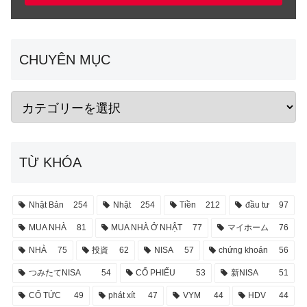
CHUYÊN MỤC
TỪ KHÓA
Nhật Bản
254
Nhật
254
Tiền
212
đầu tư
97
MUA NHÀ
81
MUA NHÀ Ở NHẬT
77
マイホーム
76
NHÀ
75
投資
62
NISA
57
chứng khoán
56
つみたてNISA
54
CỔ PHIẾU
53
新NISA
51
CỔ TỨC
49
phát xít
47
VYM
44
HDV
44