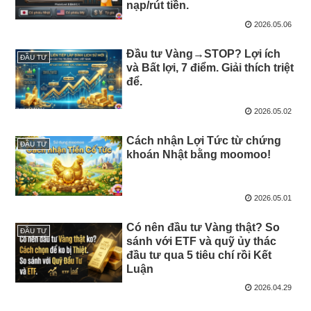
nạp/rút tiền.
2026.05.06
Đầu tư Vàng→STOP? Lợi ích
ĐẦU TƯ
và Bất lợi, 7 điểm. Giải thích triệt
để.
2026.05.02
Cách nhận Lợi Tức từ chứng
ĐẦU TƯ
khoán Nhật bằng moomoo!
2026.05.01
Có nên đầu tư Vàng thật? So
ĐẦU TƯ
sánh với ETF và quỹ ủy thác
đầu tư qua 5 tiêu chí rồi Kết
Luận
2026.04.29