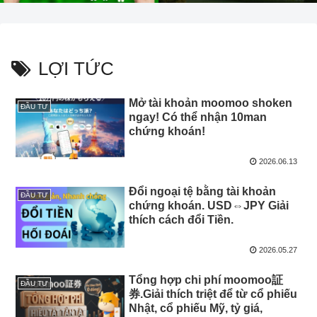
LỢI TỨC
Mở tài khoản moomoo shoken
ĐẦU TƯ
ngay! Có thể nhận 10man
chứng khoán!
2026.06.13
Đổi ngoại tệ bằng tài khoản
ĐẦU TƯ
chứng khoán. USD⇔JPY Giải
thích cách đổi Tiền.
2026.05.27
Tổng hợp chi phí moomoo証
ĐẦU TƯ
券.Giải thích triệt để từ cổ phiếu
Nhật, cổ phiếu Mỹ, tỷ giá,