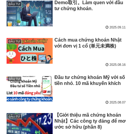
Demo取引。Làm quen với đầu
ĐẦU TƯ
tư chứng khoán.
2025.09.11
Cách mua chứng khoán Nhật
ĐẦU TƯ
với đơn vị 1 cổ (単元未満株)
2025.08.16
Đầu tư chứng khoán Mỹ với số
ĐẦU TƯ
tiền nhỏ. 10 mã khuyến khích
2025.08.07
【Giới thiệu mã chứng khoán
ĐẦU TƯ
Nhật】Các công ty đáng để mơ
ước sở hữu (phần 8)