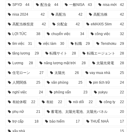
SPYD
44
配当金
44
一般NISA
43
nisa mới
42
nisa 2024
42
高配当
42
高配当株
42
高配当株投資
42
分配金
42
eMAXIS Slim
42
LỢI TỨC
38
chuyển việc
34
công việc
32
tìm việc
31
việc làm
30
転職
29
Tenshoku
29
tăng lương
29
転職サイト
28
転職エージェント
28
Lương
28
năng lượng mặt trời
28
太陽光発電
28
住宅ローン
27
太陽光
26
vay mua nhà
25
人間関係
25
văn phòng
25
pin tích trữ
24
nghỉ việc
24
phỏng vấn
23
yukyu
22
有給休暇
22
有給
22
nói dối
22
công ty
22
phụ nữ
21
蓄電池、太陽光電池、太陽光パネル
20
trợ cấp
18
bảo hiểm
17
THUÊ NHÀ
17
xây nhà
15