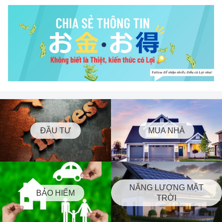
ĐẦU TƯ
MUA NHÀ
NĂNG LƯỢNG MẶT
BẢO HIỂM
TRỜI