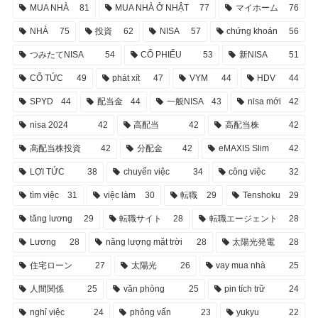
MUA NHÀ
81
MUA NHÀ Ở NHẬT
77
マイホーム
76
NHÀ
75
投資
62
NISA
57
chứng khoán
56
つみたてNISA
54
CỔ PHIẾU
53
新NISA
51
CỔ TỨC
49
phát xít
47
VYM
44
HDV
44
SPYD
44
配当金
44
一般NISA
43
nisa mới
42
nisa 2024
42
高配当
42
高配当株
42
高配当株投資
42
分配金
42
eMAXIS Slim
42
LỢI TỨC
38
chuyển việc
34
công việc
32
tìm việc
31
việc làm
30
転職
29
Tenshoku
29
tăng lương
29
転職サイト
28
転職エージェント
28
Lương
28
năng lượng mặt trời
28
太陽光発電
28
住宅ローン
27
太陽光
26
vay mua nhà
25
人間関係
25
văn phòng
25
pin tích trữ
24
nghỉ việc
24
phỏng vấn
23
yukyu
22