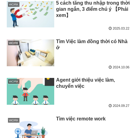
5 cách tăng thu nhập trong thời
WORK
gian ngắn, 3 điểm chú ý 【Phải
xem】
2025.03.22
Tìm Việc làm đồng thời có Nhà
WORK
ở
2024.10.06
Agent giới thiệu việc làm,
WORK
chuyển việc
2024.09.27
Tìm việc remote work
WORK