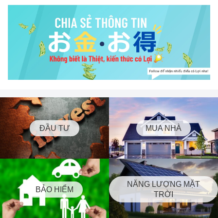
ĐẦU TƯ
MUA NHÀ
NĂNG LƯỢNG MẶT
BẢO HIỂM
TRỜI