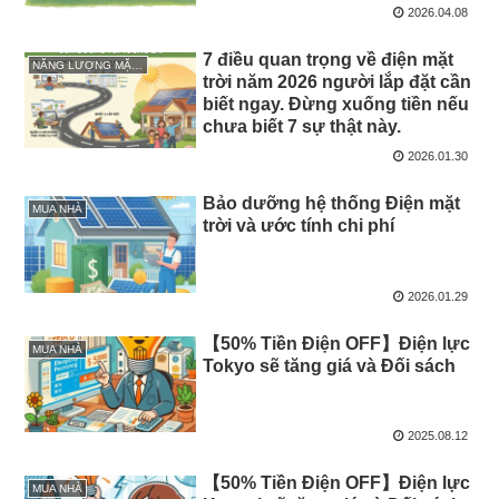
2026.04.08
7 điều quan trọng về điện mặt
NĂNG LƯỢNG MẶT TRỜI
trời năm 2026 người lắp đặt cần
biết ngay. Đừng xuống tiền nếu
chưa biết 7 sự thật này.
2026.01.30
Bảo dưỡng hệ thống Điện mặt
MUA NHÀ
trời và ước tính chi phí
2026.01.29
【50% Tiền Điện OFF】Điện lực
MUA NHÀ
Tokyo sẽ tăng giá và Đối sách
2025.08.12
【50% Tiền Điện OFF】Điện lực
MUA NHÀ