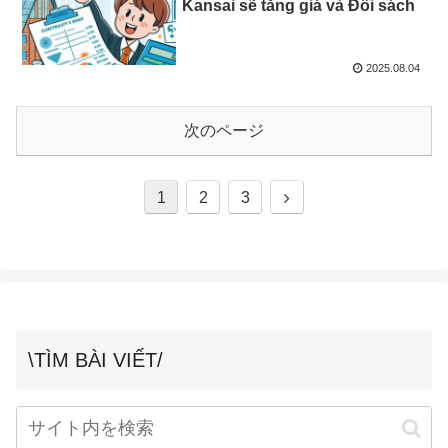
Kansai sẽ tăng giá và Đối sách
2025.08.04
次のページ
次
1
2
3
へ
\TÌM BÀI VIẾT/