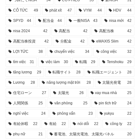
CỔ TỨC
49
phát xít
47
VYM
44
HDV
44
SPYD
44
配当金
44
一般NISA
43
nisa mới
42
nisa 2024
42
高配当
42
高配当株
42
高配当株投資
42
分配金
42
eMAXIS Slim
42
LỢI TỨC
38
chuyển việc
34
công việc
32
tìm việc
31
việc làm
30
転職
29
Tenshoku
29
tăng lương
29
転職サイト
28
転職エージェント
28
Lương
28
năng lượng mặt trời
28
太陽光発電
28
住宅ローン
27
太陽光
26
vay mua nhà
25
人間関係
25
văn phòng
25
pin tích trữ
24
nghỉ việc
24
phỏng vấn
23
yukyu
22
有給休暇
22
有給
22
nói dối
22
công ty
22
phụ nữ
21
蓄電池、太陽光電池、太陽光パネル
20