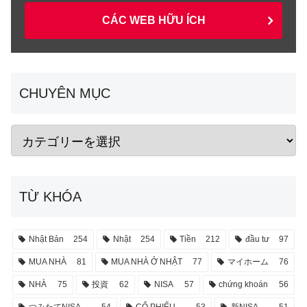
CÁC WEB HỮU ÍCH
CHUYÊN MỤC
TỪ KHÓA
Nhật Bản
254
Nhật
254
Tiền
212
đầu tư
97
MUA NHÀ
81
MUA NHÀ Ở NHẬT
77
マイホーム
76
NHÀ
75
投資
62
NISA
57
chứng khoán
56
つみたてNISA
54
CỔ PHIẾU
53
新NISA
51