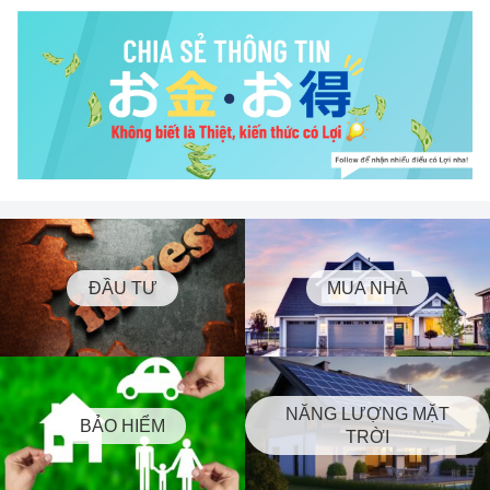
ĐẦU TƯ
MUA NHÀ
NĂNG LƯỢNG MẶT
BẢO HIỂM
TRỜI