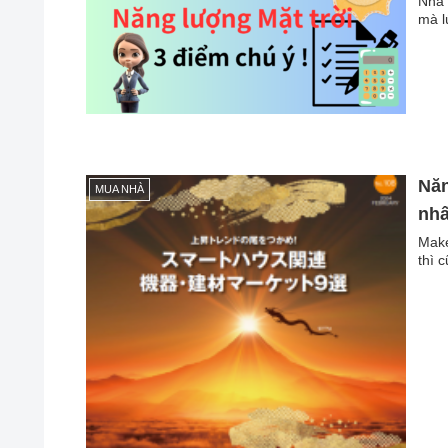
Nhà 
mà l
Năn
MUA NHÀ
nhấ
Make
thì 