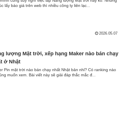
mình cũng suy nghĩ việc lắp Năng lượng Mặt trời hay ko. Nhưng
úc lấy báo giá trên web thì nhiều công ty liên lạc...
2026.05.07
g lượng Mặt trời, xếp hạng Maker nào bán chạy
t ở Nhật
r Pin mặt trời nào bán chạy nhất Nhật bản nhỉ? Có ranking nào
cũng muốn xem. Bài viết này sẽ giải đáp thắc mắc đ...