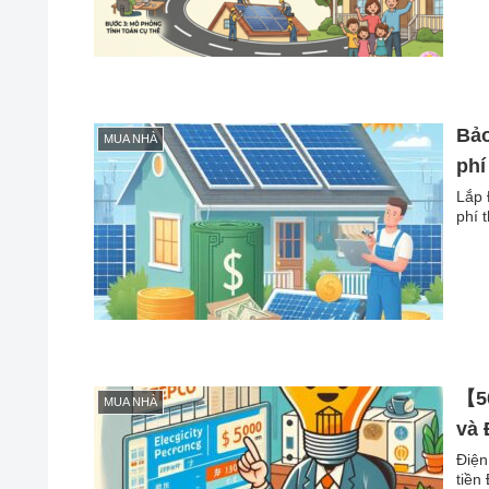
Bảo
MUA NHÀ
phí
Lắp 
phí 
【50
MUA NHÀ
và 
Điện
tiền