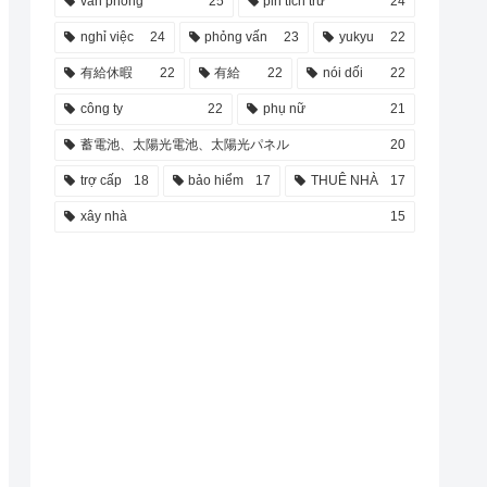
văn phòng
25
pin tích trữ
24
nghỉ việc
24
phỏng vấn
23
yukyu
22
有給休暇
22
有給
22
nói dối
22
công ty
22
phụ nữ
21
蓄電池、太陽光電池、太陽光パネル
20
trợ cấp
18
bảo hiểm
17
THUÊ NHÀ
17
xây nhà
15