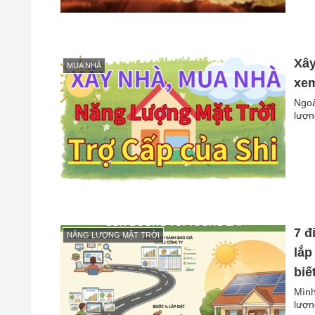
Xây
MUA NHÀ
xem
Ngoà
lượn
7 đ
NĂNG LƯỢNG MẶT TRỜI
lắp
biế
Mình
lượn