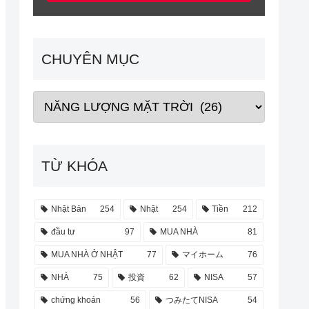
CHUYÊN MỤC
TỪ KHÓA
Nhật Bản
254
Nhật
254
Tiền
212
đầu tư
97
MUA NHÀ
81
MUA NHÀ Ở NHẬT
77
マイホーム
76
NHÀ
75
投資
62
NISA
57
chứng khoán
56
つみたてNISA
54