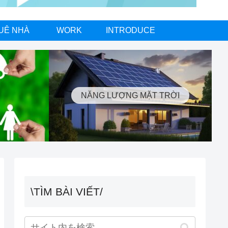
UÊ NHÀ
WORK
INTRODUCE
NĂNG LƯỢNG MẶT TRỜI
\TÌM BÀI VIẾT/