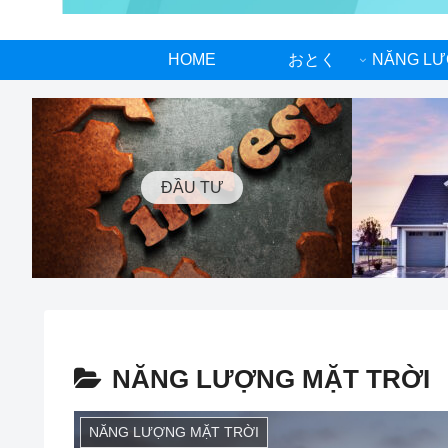
HOME
おとく
ĐẦU TƯ
NĂNG LƯỢNG MẶT TRỜI
NĂNG LƯỢNG MẶT TRỜI