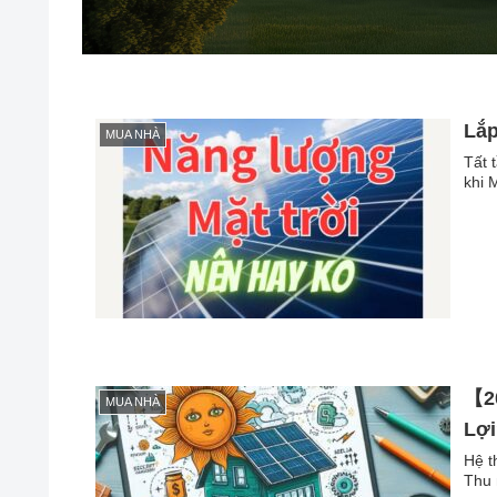
Lắp
MUA NHÀ
Tất 
khi 
【20
MUA NHÀ
Lợi
Hệ t
Thu 