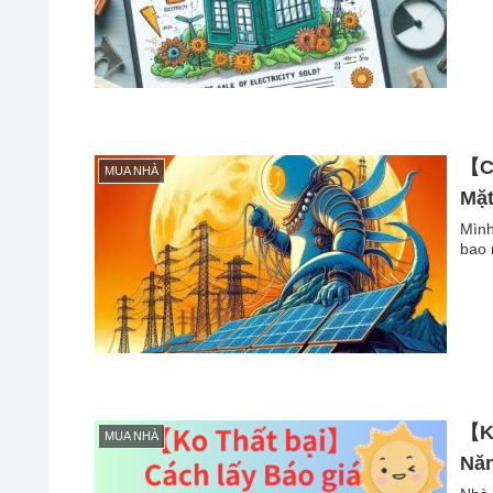
【Cô
MUA NHÀ
Mặt
Mình
bao 
【Ko
MUA NHÀ
Năn