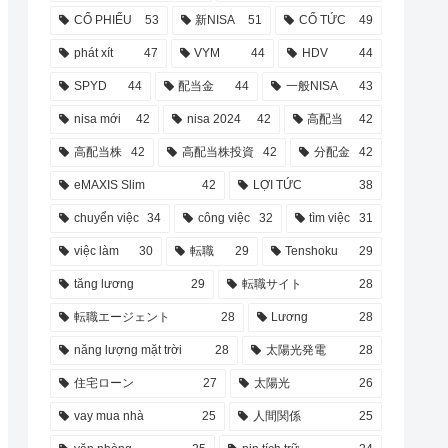
CỔ PHIẾU
53
新NISA
51
CỔ TỨC
49
phát xít
47
VYM
44
HDV
44
SPYD
44
配当金
44
一般NISA
43
nisa mới
42
nisa 2024
42
高配当
42
高配当株
42
高配当株投資
42
分配金
42
eMAXIS Slim
42
LỢI TỨC
38
chuyển việc
34
công việc
32
tìm việc
31
việc làm
30
転職
29
Tenshoku
29
tăng lương
29
転職サイト
28
転職エージェント
28
Lương
28
năng lượng mặt trời
28
太陽光発電
28
住宅ローン
27
太陽光
26
vay mua nhà
25
人間関係
25