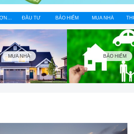
NĂNG LƯỢNG MẶT TRỜI
ĐẦU TƯ
BẢO HIỂM
MUA NHÀ
TH
MUA NHÀ
BẢO HIỂM