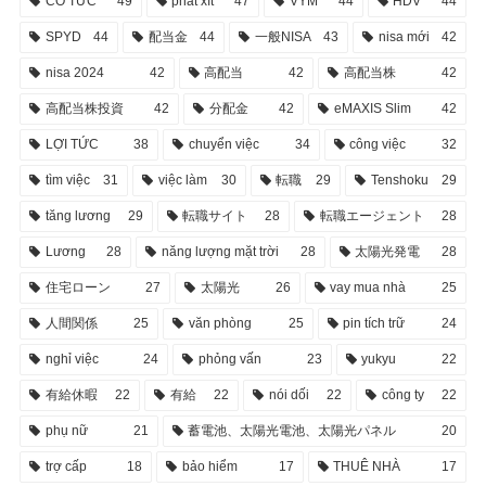
CỔ TỨC
49
phát xít
47
VYM
44
HDV
44
SPYD
44
配当金
44
一般NISA
43
nisa mới
42
nisa 2024
42
高配当
42
高配当株
42
高配当株投資
42
分配金
42
eMAXIS Slim
42
LỢI TỨC
38
chuyển việc
34
công việc
32
tìm việc
31
việc làm
30
転職
29
Tenshoku
29
tăng lương
29
転職サイト
28
転職エージェント
28
Lương
28
năng lượng mặt trời
28
太陽光発電
28
住宅ローン
27
太陽光
26
vay mua nhà
25
人間関係
25
văn phòng
25
pin tích trữ
24
nghỉ việc
24
phỏng vấn
23
yukyu
22
有給休暇
22
有給
22
nói dối
22
công ty
22
phụ nữ
21
蓄電池、太陽光電池、太陽光パネル
20
trợ cấp
18
bảo hiểm
17
THUÊ NHÀ
17