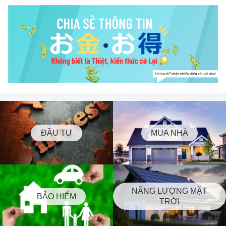
ĐẦU TƯ
MUA NHÀ
NĂNG LƯỢNG MẶT
BẢO HIỂM
TRỜI