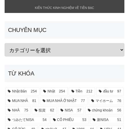
KIẾN THỨC KINH NGHIỆM VỀ TIỀN BẠC
CHUYÊN MỤC
TỪ KHÓA
Nhật Bản
254
Nhật
254
Tiền
212
đầu tư
97
MUA NHÀ
81
MUA NHÀ Ở NHẬT
77
マイホーム
76
NHÀ
75
投資
62
NISA
57
chứng khoán
56
つみたてNISA
54
CỔ PHIẾU
53
新NISA
51