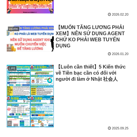
2026.02.20
【MUỐN TĂNG LƯƠNG PHẢI
WORK
XEM】NÊN SỬ DỤNG AGENT
CHỨ KO PHẢI WEB TUYỂN
DỤNG
2026.01.20
【Luôn cần thiết】5 Kiến thức
LIFE
về Tiền bạc cần có đối với
người đi làm ở Nhật 社会人
2025.09.25