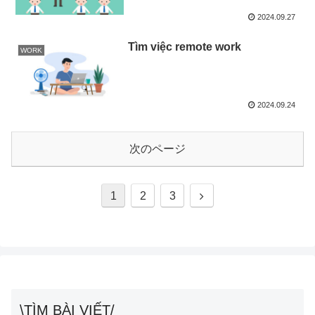
2024.09.27
Tìm việc remote work
WORK
2024.09.24
次のページ
次
1
2
3
へ
\TÌM BÀI VIẾT/