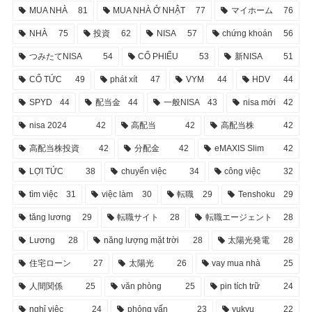
MUA NHÀ
81
MUA NHÀ Ở NHẬT
77
マイホーム
76
NHÀ
75
投資
62
NISA
57
chứng khoán
56
つみたてNISA
54
CỔ PHIẾU
53
新NISA
51
CỔ TỨC
49
phát xít
47
VYM
44
HDV
44
SPYD
44
配当金
44
一般NISA
43
nisa mới
42
nisa 2024
42
高配当
42
高配当株
42
高配当株投資
42
分配金
42
eMAXIS Slim
42
LỢI TỨC
38
chuyển việc
34
công việc
32
tìm việc
31
việc làm
30
転職
29
Tenshoku
29
tăng lương
29
転職サイト
28
転職エージェント
28
Lương
28
năng lượng mặt trời
28
太陽光発電
28
住宅ローン
27
太陽光
26
vay mua nhà
25
人間関係
25
văn phòng
25
pin tích trữ
24
nghỉ việc
24
phỏng vấn
23
yukyu
22