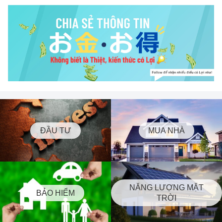
ĐẦU TƯ
MUA NHÀ
NĂNG LƯỢNG MẶT
BẢO HIỂM
TRỜI