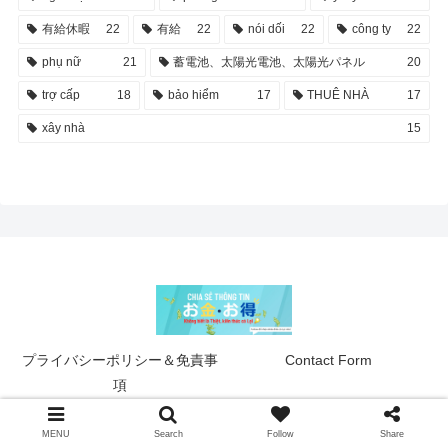
有給休暇
22
有給
22
nói dối
22
công ty
22
phụ nữ
21
蓄電池、太陽光電池、太陽光パネル
20
trợ cấp
18
bảo hiểm
17
THUÊ NHÀ
17
xây nhà
15
プライバシーポリシー＆免責事
Contact Form
項
© 2022 お金＆おとく.
MENU
Search
Follow
Share