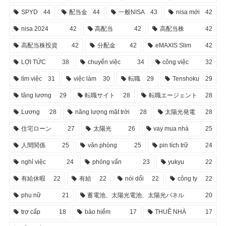
SPYD
44
配当金
44
一般NISA
43
nisa mới
42
nisa 2024
42
高配当
42
高配当株
42
高配当株投資
42
分配金
42
eMAXIS Slim
42
LỢI TỨC
38
chuyển việc
34
công việc
32
tìm việc
31
việc làm
30
転職
29
Tenshoku
29
tăng lương
29
転職サイト
28
転職エージェント
28
Lương
28
năng lượng mặt trời
28
太陽光発電
28
住宅ローン
27
太陽光
26
vay mua nhà
25
人間関係
25
văn phòng
25
pin tích trữ
24
nghỉ việc
24
phỏng vấn
23
yukyu
22
有給休暇
22
有給
22
nói dối
22
công ty
22
phụ nữ
21
蓄電池、太陽光電池、太陽光パネル
20
trợ cấp
18
bảo hiểm
17
THUÊ NHÀ
17