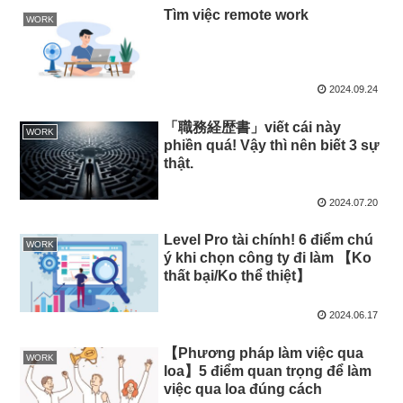
Tìm việc remote work
WORK
2024.09.24
「職務経歴書」viết cái này
WORK
phiền quá! Vậy thì nên biết 3 sự
thật.
2024.07.20
Level Pro tài chính! 6 điểm chú
WORK
ý khi chọn công ty đi làm 【Ko
thất bại/Ko thể thiệt】
2024.06.17
【Phương pháp làm việc qua
WORK
loa】5 điểm quan trọng để làm
việc qua loa đúng cách