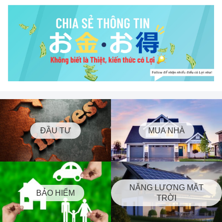
ĐẦU TƯ
MUA NHÀ
NĂNG LƯỢNG MẶT
BẢO HIỂM
TRỜI