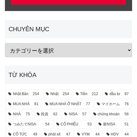
CHUYÊN MỤC
TỪ KHÓA
Nhật Bản
254
Nhật
254
Tiền
212
đầu tư
97
MUA NHÀ
81
MUA NHÀ Ở NHẬT
77
マイホーム
76
NHÀ
75
投資
62
NISA
57
chứng khoán
56
つみたてNISA
54
CỔ PHIẾU
53
新NISA
51
CỔ TỨC
49
phát xít
47
VYM
44
HDV
44