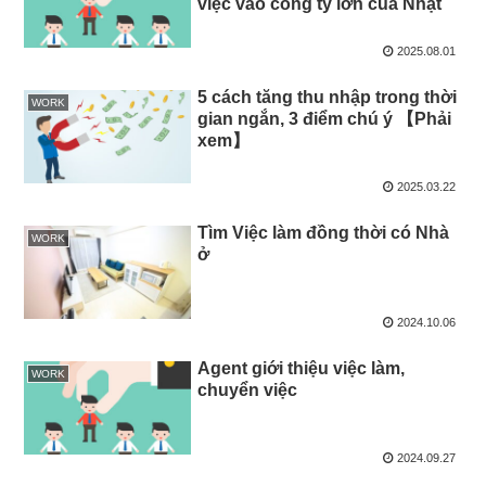
việc vào công ty lớn của Nhật
2025.08.01
5 cách tăng thu nhập trong thời
WORK
gian ngắn, 3 điểm chú ý 【Phải
xem】
2025.03.22
Tìm Việc làm đồng thời có Nhà
WORK
ở
2024.10.06
Agent giới thiệu việc làm,
WORK
chuyển việc
2024.09.27