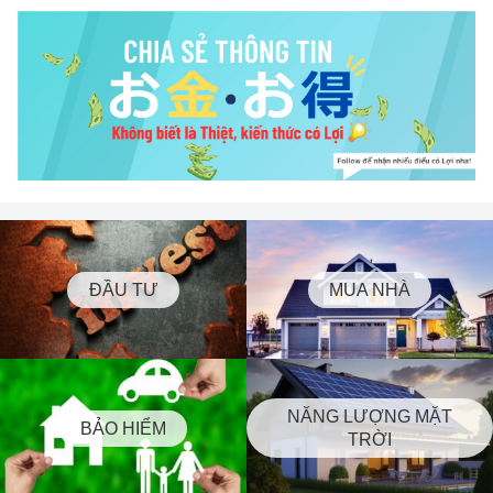
ĐẦU TƯ
MUA NHÀ
NĂNG LƯỢNG MẶT
BẢO HIỂM
TRỜI