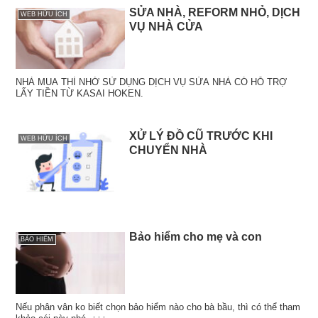
SỬA NHÀ, REFORM NHỎ, DỊCH
WEB HỮU ÍCH
VỤ NHÀ CỬA
NHÀ MUA THÌ NHỚ SỬ DỤNG DỊCH VỤ SỬA NHÀ CÓ HỖ TRỢ
LẤY TIỀN TỪ KASAI HOKEN.
XỬ LÝ ĐỒ CŨ TRƯỚC KHI
WEB HỮU ÍCH
CHUYỂN NHÀ
Bảo hiểm cho mẹ và con
BẢO HIỂM
Nếu phân vân ko biết chọn bảo hiểm nào cho bà bầu, thì có thể tham