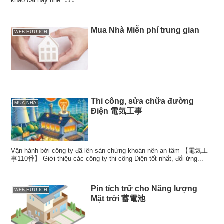
khảo cái này nhé. ↓↓↓
Mua Nhà Miễn phí trung gian
WEB HỮU ÍCH
Thi công, sửa chữa đường
MUA NHÀ
Điện 電気工事
Vận hành bởi công ty đã lên sàn chứng khoán nên an tâm 【電気工
事110番】 Giới thiệu các công ty thi công Điện tốt nhất, đối ứng...
Pin tích trữ cho Năng lượng
WEB HỮU ÍCH
Mặt trời 蓄電池