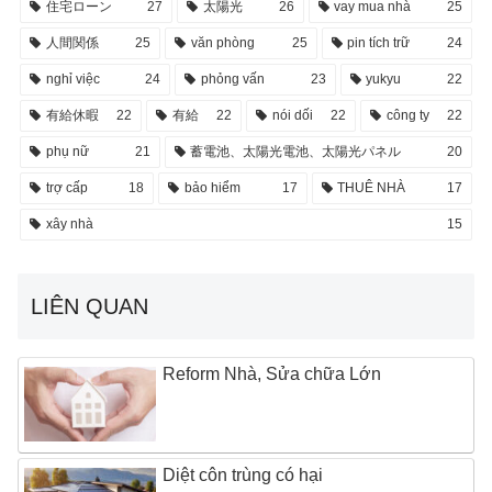
住宅ローン
27
太陽光
26
vay mua nhà
25
人間関係
25
văn phòng
25
pin tích trữ
24
nghỉ việc
24
phỏng vấn
23
yukyu
22
有給休暇
22
有給
22
nói dối
22
công ty
22
phụ nữ
21
蓄電池、太陽光電池、太陽光パネル
20
trợ cấp
18
bảo hiểm
17
THUÊ NHÀ
17
xây nhà
15
LIÊN QUAN
Reform Nhà, Sửa chữa Lớn
Diệt côn trùng có hại