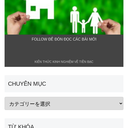
FOLLOW ĐỂ ĐÓN ĐỌC CÁC BÀI MỚI
KIẾN THỨC KINH NGHIỆM VỀ TIỀN BẠC
CHUYÊN MỤC
TỪ KHÓA