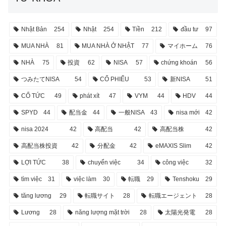
Nhật Bản
254
Nhật
254
Tiền
212
đầu tư
97
MUA NHÀ
81
MUA NHÀ Ở NHẬT
77
マイホーム
76
NHÀ
75
投資
62
NISA
57
chứng khoán
56
つみたてNISA
54
CỔ PHIẾU
53
新NISA
51
CỔ TỨC
49
phát xít
47
VYM
44
HDV
44
SPYD
44
配当金
44
一般NISA
43
nisa mới
42
nisa 2024
42
高配当
42
高配当株
42
高配当株投資
42
分配金
42
eMAXIS Slim
42
LỢI TỨC
38
chuyển việc
34
công việc
32
tìm việc
31
việc làm
30
転職
29
Tenshoku
29
tăng lương
29
転職サイト
28
転職エージェント
28
Lương
28
năng lượng mặt trời
28
太陽光発電
28