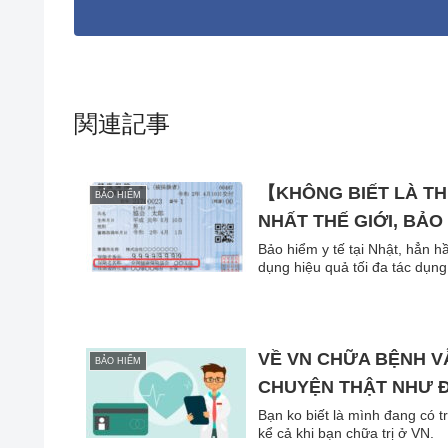
関連記事
【KHÔNG BIẾT LÀ T
BẢO HIỂM
NHẤT THẾ GIỚI, BẢO
Bảo hiểm y tế tại Nhật, hẳn 
dụng hiệu quả tối đa tác dụn
VỀ VN CHỮA BỆNH V
BẢO HIỂM
CHUYỆN THẬT NHƯ 
Bạn ko biết là mình đang có trong tay thẻ BHY
kể cả khi bạn chữa trị ở VN.