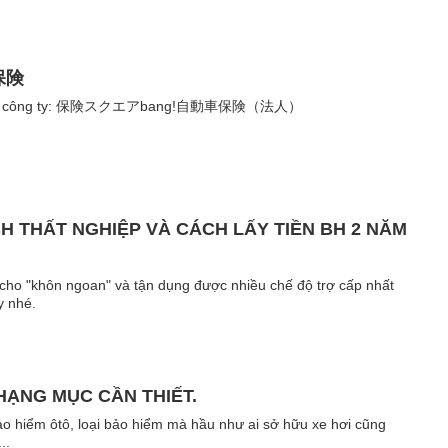
車保険
h cho công ty: 保険スクエアbang!自動車保険（法人）
BH THẤT NGHIỆP VÀ CÁCH LẤY TIỀN BH 2 NĂM
o cho "khôn ngoan" và tận dụng được nhiều chế độ trợ cấp nhất
y nhé.
HẠNG MỤC CẦN THIẾT.
 Bảo hiểm ôtô, loại bảo hiểm mà hầu như ai sở hữu xe hơi cũng
..