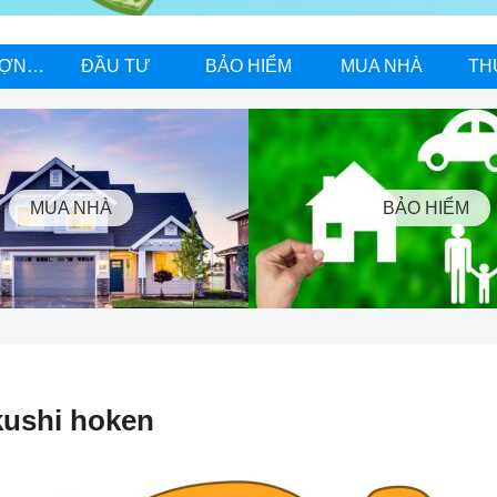
NĂNG LƯỢNG MẶT TRỜI
ĐẦU TƯ
BẢO HIỂM
MUA NHÀ
TH
MUA NHÀ
BẢO HIỂM
ushi hoken