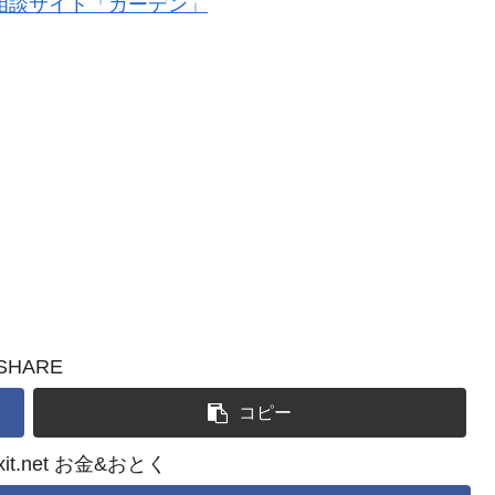
相談サイト「ガーデン」
SHARE
コピー
atxit.net お金&おとく