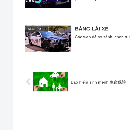
BẰNG LÁI XE
WEB HỮU ÍCH
Các web để so sánh, chọn trư
Bảo hiểm sinh mệnh 生命保険