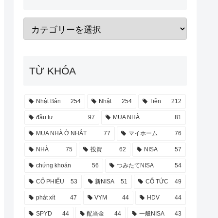
TỪ KHÓA
Nhật Bản
254
Nhật
254
Tiền
212
đầu tư
97
MUA NHÀ
81
MUA NHÀ Ở NHẬT
77
マイホーム
76
NHÀ
75
投資
62
NISA
57
chứng khoán
56
つみたてNISA
54
CỔ PHIẾU
53
新NISA
51
CỔ TỨC
49
phát xít
47
VYM
44
HDV
44
SPYD
44
配当金
44
一般NISA
43