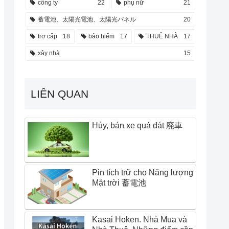
công ty
22
phụ nữ
21
蓄電池、太陽光電池、太陽光パネル
20
trợ cấp
18
bảo hiểm
17
THUÊ NHÀ
17
xây nhà
15
LIÊN QUAN
Hủy, bán xe quá đát 廃車
Pin tích trữ cho Năng lượng
Mặt trời 蓄電池
Kasai Hoken. Nhà Mua và