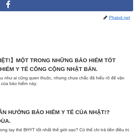
Phatxit.net
HIỆT!】MỘT TRONG NHỮNG BẢO HIỂM TỐT
 HIỂM Y TẾ CÔNG CỘNG NHẬT BẢN.
hầu như ai cũng quen thuộc, nhưng chưa chắc đã hiểu rõ để vận
g của bảo hiểm này.
ẪN HƯỞNG BẢO HIỂM Y TẾ CỦA NHẬT!?
ĐÙA.
T tốt nhất thế giới sao? Có thể chi trả tiền điều trị