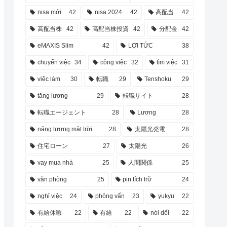
nisa mới
42
nisa 2024
42
高配当
42
高配当株
42
高配当株投資
42
分配金
42
eMAXIS Slim
42
LỢI TỨC
38
chuyển việc
34
công việc
32
tìm việc
31
việc làm
30
転職
29
Tenshoku
29
tăng lương
29
転職サイト
28
転職エージェント
28
Lương
28
năng lượng mặt trời
28
太陽光発電
28
住宅ローン
27
太陽光
26
vay mua nhà
25
人間関係
25
văn phòng
25
pin tích trữ
24
nghỉ việc
24
phỏng vấn
23
yukyu
22
有給休暇
22
有給
22
nói dối
22