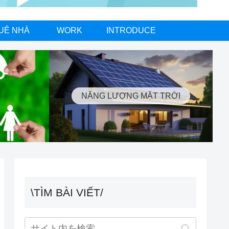
UÊ NHÀ
WORK
INTRODUCE
NĂNG LƯỢNG MẶT TRỜI
\TÌM BÀI VIẾT/