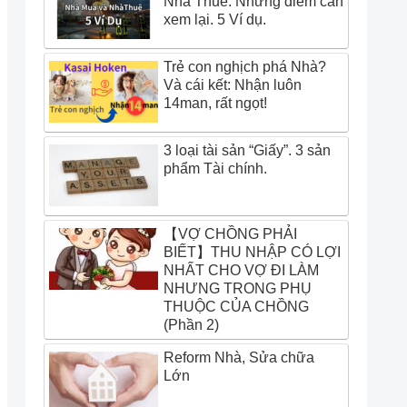
Nhà Thuê. Những điểm cần
xem lại. 5 Ví dụ.
Trẻ con nghịch phá Nhà?
Và cái kết: Nhận luôn
14man, rất ngọt!
3 loại tài sản “Giấy”. 3 sản
phẩm Tài chính.
【VỢ CHỒNG PHẢI
BIẾT】THU NHẬP CÓ LỢI
NHẤT CHO VỢ ĐI LÀM
NHƯNG TRONG PHỤ
THUỘC CỦA CHỒNG
(Phần 2)
Reform Nhà, Sửa chữa
Lớn