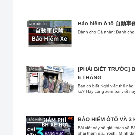
Bảo hiểm ô tô 自動
WEB HỮU ÍCH
Dành cho Cá nhân: Dàn
[PHẢI BIẾT TRƯỚC] 
BẢO HIỂM
6 THÁNG
Bạn có biết Nghỉ việc thế nà
ko? Hãy cũng xem bài viết nà
BẢO HIỂM ÔTÔ VÀ 3 
BẢO HIỂM
Bài viết này sẽ giải thích về
phải tham gia. Yoshi, Mình đã.