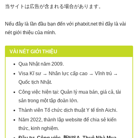
当サイトは広告が含まれる場合があります。
Nếu đây là lần đầu bạn đến với phatxit.net thì đây là vài
nét giới thiệu của mình.
VÀI NÉT GIỚI THIỆU
Qua Nhật năm 2009.
Visa Kĩ sư → Nhân lực cấp cao → Vĩnh trú →
Quốc tịch Nhật.
Công việc hiện tại: Quản lý mua bán, giá cả, tài
sản trong một tập đoàn lớn.
Thành viên Tổ chức dịch thuật Y tế tỉnh Aichi.
Năm 2022, thành lập website để chia sẻ kiến
thức, kinh nghiệm.
Đầu tư
,
Công việc
,
新NISA
,
Thuê Nhà Mua