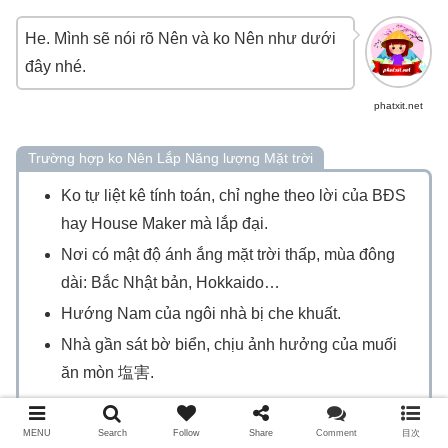
He. Mình sẽ nói rõ Nên và ko Nên như dưới
đây nhé.
phatxit.net
Trường hợp ko Nên Lắp Năng lượng Mặt trời
Ko tự liệt kê tính toán, chỉ nghe theo lời của BĐS
hay House Maker mà lắp đại.
Nơi có mật độ ánh ắng mặt trời thấp, mùa đông
dài: Bắc Nhật bản, Hokkaido…
Hướng Nam của ngôi nhà bị che khuất.
Nhà gần sát bờ biển, chịu ảnh hưởng của muối
ăn mòn 塩害.
MENU
Search
Follow
Share
Comment
目次