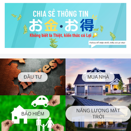
ĐẦU TƯ
MUA NHÀ
NĂNG LƯỢNG MẶT
BẢO HIỂM
TRỜI