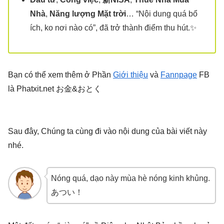
Nhà
,
Năng lượng Mặt trời
… “Nội dung quá bổ
ích, ko nơi nào có”, đã trở thành điểm thu hút.✨
Bạn có thể xem thêm ở Phần
Giới thiệu
và
Fannpage
FB
là Phatxit.net お金&おとく
Sau đây, Chúng ta cùng đi vào nội dung của bài viết này
nhé.
Nóng quá, dạo này mùa hè nóng kinh khủng.
あつい！