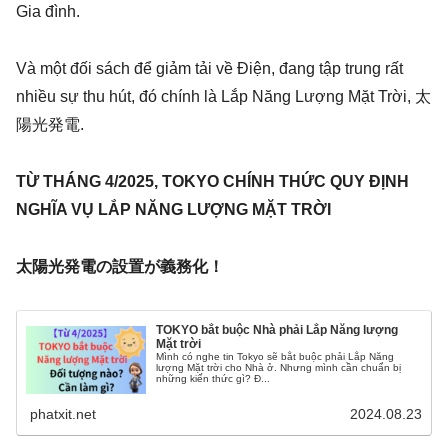
Gia đình.
Và một đối sách để giảm tải về Điện, đang tập trung rất
nhiều sự thu hút, đó chính là Lắp Năng Lượng Mặt Trời, 太
陽光発電.
TỪ THÁNG 4/2025, TOKYO CHÍNH THỨC QUY ĐỊNH
NGHĨA VỤ LẮP NĂNG LƯỢNG MẶT TRỜI
太陽光発電の設置が義務化！
TOKYO bắt buộc Nhà phải Lắp Năng lượng
Mặt trời
Mình có nghe tin Tokyo sẽ bắt buộc phải Lắp Năng
lượng Mặt trời cho Nhà ở. Nhưng mình cần chuẩn bị
những kiến thức gì? Đ...
phatxit.net
2024.08.23