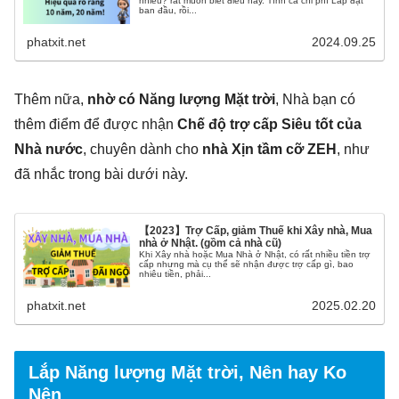
nhiêu? rất muốn biết điều này. Tính cả chi phí Lắp đặt
ban đầu, rồi...
phatxit.net
2024.09.25
Thêm nữa,
nhờ có Năng lượng Mặt trời
, Nhà bạn có
thêm điểm để được nhận
Chế độ trợ cấp Siêu tốt của
Nhà nước
, chuyên dành cho
nhà Xịn tầm cỡ ZEH
, như
đã nhắc trong bài dưới này.
【2023】Trợ Cấp, giảm Thuế khi Xây nhà, Mua
nhà ở Nhật. (gồm cả nhà cũ)
Khi Xây nhà hoặc Mua Nhà ở Nhật, có rất nhiều tiền trợ
cấp nhưng mà cụ thể sẽ nhận được trợ cấp gì, bao
nhiêu tiền, phải...
phatxit.net
2025.02.20
Lắp Năng lượng Mặt trời, Nên hay Ko
Nên