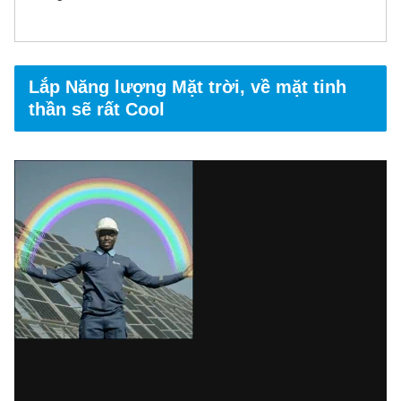
Lắp Năng lượng Mặt trời, về mặt tinh
thần sẽ rất Cool