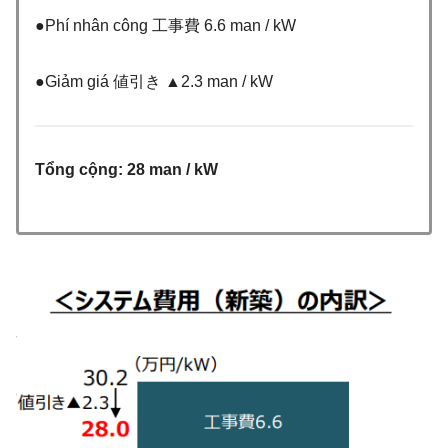
●Phí nhân công 工事費 6.6 man / kW
●Giảm giá 値引き ▲2.3 man / kW
Tổng cộng: 28 man / kW