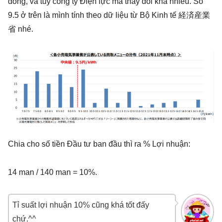
đồng, và tùy công ty Điện lực mà thay đổi khá nhiều. Số
9.5 ở trên là mình tính theo dữ liệu từ Bộ Kinh tế 経済産業
省 nhé.
Chia cho số tiền Đầu tư ban đầu thì ra % Lợi nhuận:
14 man / 140 man = 10%.
Tỉ suất lợi nhuận 10% cũng khá tốt đấy
chứ.^^