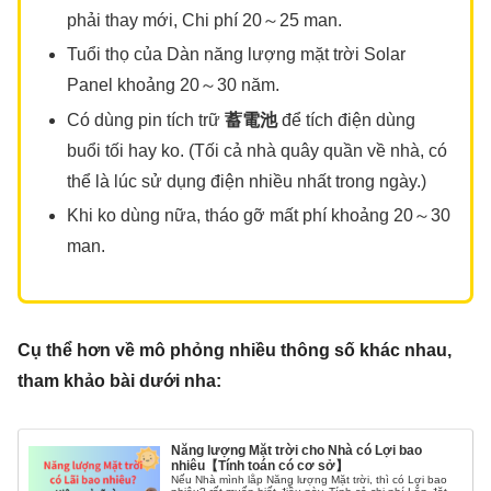
phải thay mới, Chi phí 20～25 man.
Tuổi thọ của Dàn năng lượng mặt trời Solar
Panel khoảng 20～30 năm.
Có dùng pin tích trữ
蓄電池
để tích điện dùng
buổi tối hay ko. (Tối cả nhà quây quần về nhà, có
thể là lúc sử dụng điện nhiều nhất trong ngày.)
Khi ko dùng nữa, tháo gỡ mất phí khoảng 20～30
man.
Cụ thể hơn về mô phỏng nhiều thông số khác nhau,
tham khảo bài dưới nha:
Năng lượng Mặt trời cho Nhà có Lợi bao
nhiêu【Tính toán có cơ sở】
Nếu Nhà mình lắp Năng lượng Mặt trời, thì có Lợi bao