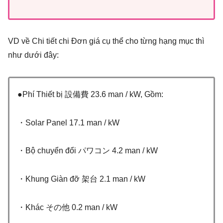
VD về Chi tiết chi Đơn giá cụ thể cho từng hạng mục thì
như dưới đây:
●Phí Thiết bị 設備費 23.6 man / kW, Gồm:
・Solar Panel 17.1 man / kW
・Bộ chuyển đổi パワコン 4.2 man / kW
・Khung Giàn đỡ 架台 2.1 man / kW
・Khác その他 0.2 man / kW