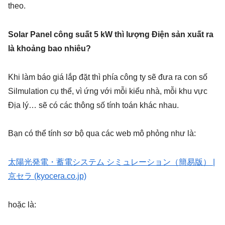
theo.
Solar Panel công suất 5 kW thì lượng Điện sản xuất ra
là khoảng bao nhiêu?
Khi làm báo giá lắp đặt thì phía công ty sẽ đưa ra con số
Silmulation cụ thể, vì ứng với mỗi kiểu nhà, mỗi khu vực
Địa lý… sẽ có các thông số tính toán khác nhau.
Bạn có thể tính sơ bộ qua các web mô phỏng như là:
太陽光発電・蓄電システム シミュレーション（簡易版） |
京セラ (kyocera.co.jp)
hoặc là: