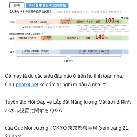
Cái này là do các siêu đầu não ở trển họ tính toán nha.
Chứ
phatxit.net
ko dám tự nghĩ ra đâu à nha. ^^
Tuyển tập Hỏi Đáp về Lắp đặt Năng lượng Mặt trời 太陽光
パネル設置に関する Q＆A
của Cục Môi trường TOKYO 東京都環境局 (xem trang 21,
22 nha)