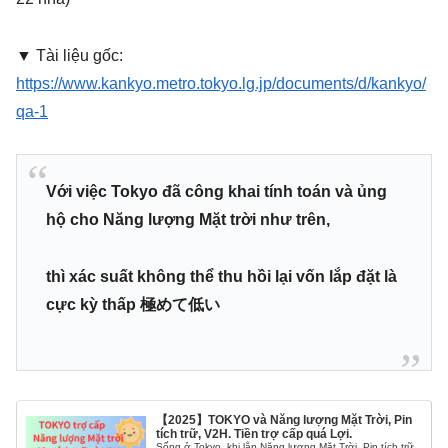
▼ Tài liệu gốc:
https://www.kankyo.metro.tokyo.lg.jp/documents/d/kankyo/
qa-1
Với việc Tokyo đã công khai tính toán và ủng
hộ cho Năng lượng Mặt trời như trên,
thì xác suất không thể thu hồi lại vốn lắp đặt là
cực kỳ thấp 極めて低い
【2025】TOKYO và Năng lượng Mặt Trời, Pin
tích trữ, V2H. Tiền trợ cấp quá Lợi.
Sống ở Tokyo, khi lắp Năng lượng Mặt Trời, Pin tích trữ,