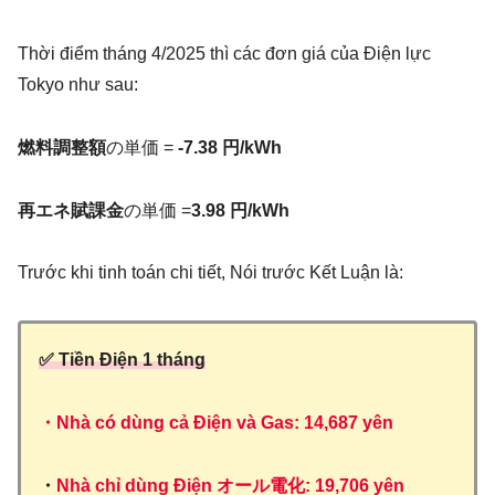
Thời điểm tháng 4/2025 thì các đơn giá của Điện lực
Tokyo như sau:
燃料調整額
の単価 =
-7.38 円/kWh
再エネ賦課金
の単価 =
3.98 円/kWh
Trước khi tinh toán chi tiết, Nói trước Kết Luận là:
✅ Tiền Điện 1 tháng
・Nhà có dùng cả Điện và Gas: 14,687 yên
・
Nhà chỉ dùng Điện
オール電化
: 19,706 yên