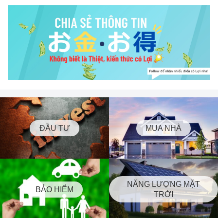
ĐẦU TƯ
MUA NHÀ
NĂNG LƯỢNG MẶT
BẢO HIỂM
TRỜI