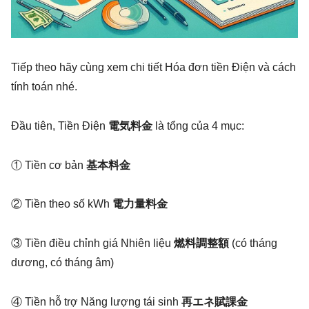
Tiếp theo hãy cùng xem chi tiết Hóa đơn tiền Điện và cách
tính toán nhé.
Đầu tiên, Tiền Điện
電気料金
là tổng của 4 mục:
① Tiền cơ bản
基本料金
② Tiền theo số kWh
電力量料金
③ Tiền điều chỉnh giá Nhiên liệu
燃料調整額
(có tháng
dương, có tháng âm)
④ Tiền hỗ trợ Năng lượng tái sinh
再エネ賦課金