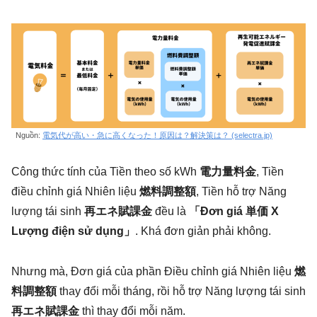
Nguồn:
電気代が高い・急に高くなった！原因は？解決策は？ (selectra.jp)
Công thức tính của Tiền theo số kWh
電力量料金
, Tiền
điều chỉnh giá Nhiên liệu
燃料調整額
, Tiền hỗ trợ Năng
lượng tái sinh
再エネ賦課金
đều là
「Đơn giá 単価 X
Lượng điện sử dụng」
. Khá đơn giản phải không.
Nhưng mà, Đơn giá của phần Điều chỉnh giá Nhiên liệu
燃
料調整額
thay đổi mỗi tháng, rồi hỗ trợ Năng lượng tái sinh
再エネ賦課金
thì thay đổi mỗi năm.