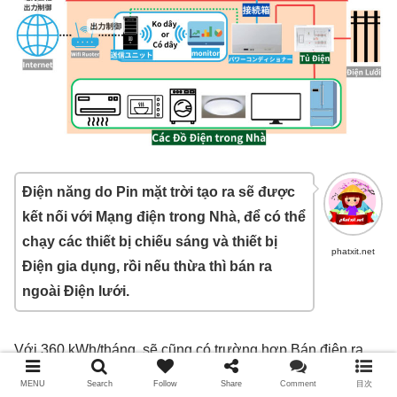
Điện năng do Pin mặt trời tạo ra sẽ được
kết nối với Mạng điện trong Nhà, để có thể
chạy các thiết bị chiếu sáng và thiết bị
phatxit.net
Điện gia dụng, rồi nếu thừa thì bán ra
ngoài Điện lưới.
Với 360 kWh/tháng, sẽ cũng có trường hợp Bán điện ra.
MENU
Search
Follow
Share
Comment
目次