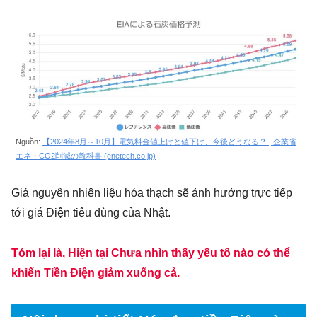
Nguồn:
【2024年8月～10月】電気料金値上げと値下げ、今後どうなる？ | 企業省
エネ・CO2削減の教科書 (enetech.co.jp)
Giá nguyên nhiên liệu hóa thạch sẽ ảnh hưởng trực tiếp
tới giá Điện tiêu dùng của Nhật.
Tóm lại là, Hiện tại Chưa nhìn thấy yếu tố nào có thể
khiến Tiền Điện giảm xuống cả.