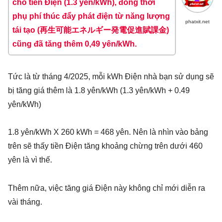
cho tiền Điện (1.3
yên/kWh
), đồng thời
phụ phí thúc đẩy phát điện từ năng lượng
phatxit.net
tái tạo
(
再生可能エネルギー発電促進賦課金
)
cũng đã
tăng thêm 0,49 yên/kWh
.
Tức là từ tháng 4/2025, mỗi kWh Điện nhà bạn sử dụng sẽ
bị tăng giá thêm là 1.8 yên/kWh (1.3 yên/kWh + 0.49
yên/kWh)
1.8 yên/kWh X 260 kWh = 468 yên. Nên là nhìn vào bảng
trên sẽ thấy tiền Điện tăng khoảng chừng trên dưới 460
yên là vì thế.
Thêm nữa, việc tăng giá Điện này không chỉ mới diễn ra
vài tháng.