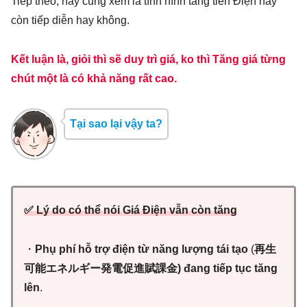
Tiếp theo, hãy cùng xem là tình hình tăng tiền Điện này
còn tiếp diễn hay không.
Kết luận là, giỏi thì sẽ duy trì giá, ko thì Tăng giá từng
chút một là có
khả năng
rất cao.
Tại sao lại vậy ta?
✅ Lý do có thể nói Giá Điện vẫn còn tăng
・
Phụ phí hỗ trợ điện từ năng lượng tái tạo
(
再生
可能エネルギー発電促進賦課
金) đang tiếp tục tăng
lên
.