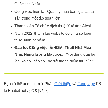
Quốc tịch Nhật.
Công việc hiện tại: Quản lý mua bán, giá cả, tài
sản trong một tập đoàn lớn.
Thành viên Tổ chức dịch thuật Y tế tỉnh Aichi.
Năm 2022, thành lập website để chia sẻ kiến
thức, kinh nghiệm.
Đầu tư
,
Công việc
,
新NISA
,
Thuê Nhà Mua
Nhà
,
Năng lượng Mặt trời
… “Nội dung quá bổ
ích, ko nơi nào có”, đã trở thành điểm thu hút.✨
Bạn có thể xem thêm ở Phần
Giới thiệu
và
Fannpage
FB
là Phatxit.net お金&おとく