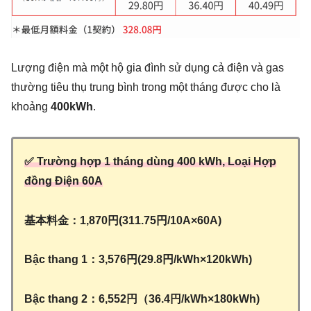
Lượng điện mà một hộ gia đình sử dụng cả điện và gas
thường tiêu thụ trung bình trong một tháng được cho là
khoảng
400kWh
.
✅ Trường hợp 1 tháng dùng 400 kWh, Loại Hợp
đồng Điện 60A
基本料金：1,870円(311.75円/10A×60A)
Bậc thang 1：3,576円(29.8円/kWh×120kWh)
Bậc thang 2：6,552円（36.4円/kWh×180kWh)