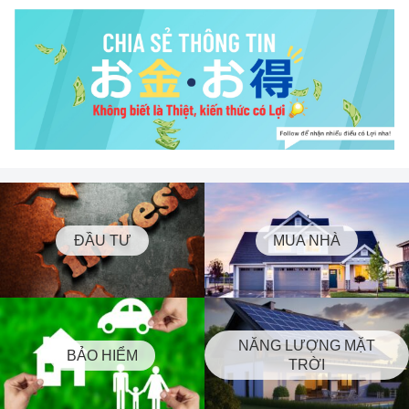
ĐẦU TƯ
MUA NHÀ
NĂNG LƯỢNG MẶT
BẢO HIỂM
TRỜI