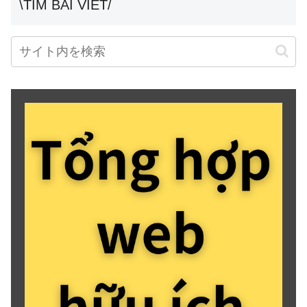
\TÌM BÀI VIẾT/