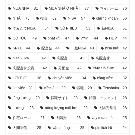
MUA NHÀ
81
MUA NHÀ Ở NHẬT
77
マイホーム
76
NHÀ
75
投資
62
NISA
57
chứng khoán
56
つみたてNISA
54
CỔ PHIẾU
53
新NISA
51
CỔ TỨC
49
phát xít
47
VYM
44
HDV
44
SPYD
44
配当金
44
一般NISA
43
nisa mới
42
nisa 2024
42
高配当
42
高配当株
42
高配当株投資
42
分配金
42
eMAXIS Slim
42
LỢI TỨC
38
chuyển việc
34
công việc
32
tìm việc
31
việc làm
30
転職
29
Tenshoku
29
tăng lương
29
転職サイト
28
転職エージェント
28
Lương
28
năng lượng mặt trời
28
太陽光発電
28
住宅ローン
27
太陽光
26
vay mua nhà
25
人間関係
25
văn phòng
25
pin tích trữ
24