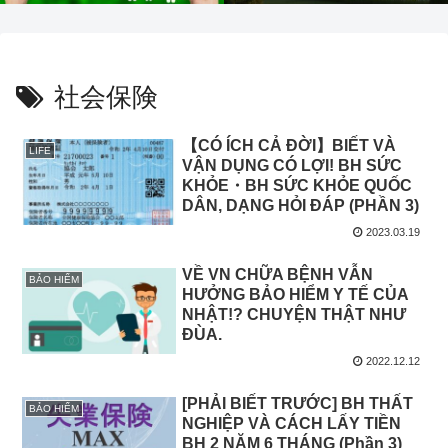
社会保険
【CÓ ÍCH CẢ ĐỜI】BIẾT VÀ
LIFE
VẬN DỤNG CÓ LỢI! BH SỨC
KHỎE・BH SỨC KHỎE QUỐC
DÂN, DẠNG HỎI ĐÁP (PHẦN 3)
2023.03.19
VỀ VN CHỮA BỆNH VẪN
BẢO HIỂM
HƯỞNG BẢO HIỂM Y TẾ CỦA
NHẬT!? CHUYỆN THẬT NHƯ
ĐÙA.
2022.12.12
[PHẢI BIẾT TRƯỚC] BH THẤT
BẢO HIỂM
NGHIỆP VÀ CÁCH LẤY TIỀN
BH 2 NĂM 6 THÁNG (Phần 3)