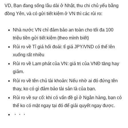
VD, Bạn đang sống lâu dài ở Nhật, thu chi chủ yếu bằng
đồng Yên, và có gửi tiết kiệm ở VN thì các rủi ro:
Nhà nước VN chỉ đảm bảo an toàn cho tối đa 100
triệu tiền gửi tiết kiệm (theo mình biết)
Rủi ro về Tỉ giá hối đoái: tỉ giá JPY/VND có thể lên
xuống rất nhiều
Rủi ro về Lạm phát của VN: giá trị của VNĐ tăng hay
giảm.
Rủi ro về tên chủ tài khoản: Nếu nhờ ai đó đứng tên
thay, ko có gì đảm bảo tài sản là của bạn.
Rủi ro về sự cố: khi có vấn đề gì ở Ngân hàng, bạn có
thể ko có mặt ngay tại đó để giải quyết ngay được.
・・・