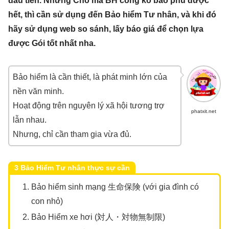
đầu tiên. Những Chỗ mà BH công ko bao phủ được
hết, thì cần sử dụng đến Bảo hiểm Tư nhân, và khi đó
hãy sử dụng web so sánh, lấy báo giá để chọn lựa
được Gói tốt nhất nha.
Bảo hiểm là cần thiết, là phát minh lớn của
nền văn minh.
Hoạt động trên nguyên lý xã hội tương trợ
phatxit.net
lẫn nhau.
Nhưng, chỉ cần tham gia vừa đủ.
3 Bảo Hiểm Tư nhân thực sự cần
Bảo hiểm sinh mạng 生命保険 (với gia đình có
con nhỏ)
Bảo Hiểm xe hơi (対人・対物無制限)