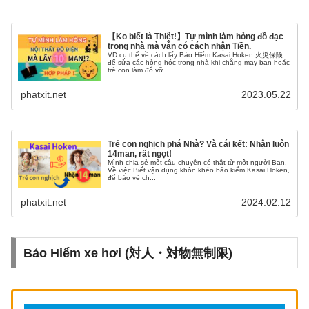
【Ko biết là Thiệt!】Tự mình làm hỏng đồ đạc
trong nhà mà vẫn có cách nhận Tiền.
VD cụ thể về cách lấy Bảo Hiểm Kasai Hoken 火災保険
để sửa các hỏng hóc trong nhà khi chẳng may bạn hoặc
trẻ con làm đổ vỡ
phatxit.net
2023.05.22
Trẻ con nghịch phá Nhà? Và cái kết: Nhận luôn
14man, rất ngọt!
Mình chia sẻ một câu chuyện có thật từ một người Bạn.
Về việc Biết vận dụng khôn khéo bảo kiểm Kasai Hoken,
để bảo vệ ch...
phatxit.net
2024.02.12
Bảo Hiểm xe hơi (対人・対物無制限)