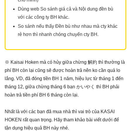
Dùng web So sánh giá cả và Nội dung đền bù
với các công ty BH khác.
So sánh nếu thấy Đền bù như nhau mà cty khác
rẻ hơn thì nhanh chóng chuyển cty BH.
※ Kaisai Hoken mà có hủy giữa chừng 解約 thì thường là
phí BH còn lại cũng sẽ được hoàn trả nên ko cần quá lo
lắng. VD, đã đóng tiền BH 1 năm, hiệu lực từ tháng 1 đến
tháng 12, giữa chừng tháng 6 bạn かいやく thì BH phải
hoàn trả tiền phí BH 6 tháng còn lại.
Nhất là với các bạn đã mua nhà thì vai trò của KASAI
HOKEN rất quan trọng. Hãy tham khảo bài viết dưới để
tận dụng hiệu quả BH này nhé.