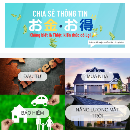
ĐẦU TƯ
MUA NHÀ
NĂNG LƯỢNG MẶT
BẢO HIỂM
TRỜI