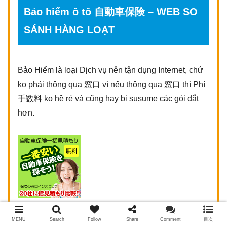
Bảo hiểm ô tô 自動車保険 – WEB SO
SÁNH HÀNG LOẠT
Bảo Hiểm là loại Dịch vụ nên tận dụng Internet, chứ
ko phải thông qua 窓口 vì nếu thông qua 窓口 thì Phí
手数料 ko hề rẻ và cũng hay bị susume các gói đắt
hơn.
MENU
Search
Follow
Share
Comment
目次
自動車保険一括見積もり【無料】