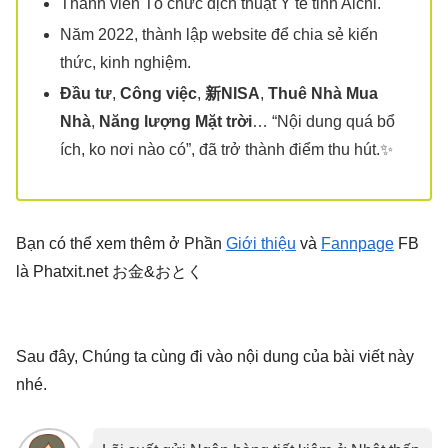
Thành viên Tổ chức dịch thuật Y tế tỉnh Aichi.
Năm 2022, thành lập website để chia sẻ kiến
thức, kinh nghiệm.
Đầu tư
,
Công việc
,
新NISA
,
Thuê Nhà Mua
Nhà
,
Năng lượng Mặt trời
… “Nội dung quá bổ
ích, ko nơi nào có”, đã trở thành điểm thu hút.✨
Bạn có thể xem thêm ở Phần
Giới thiệu
và
Fannpage
FB
là Phatxit.net お金&おとく
Sau đây, Chúng ta cùng đi vào nội dung của bài viết này
nhé.