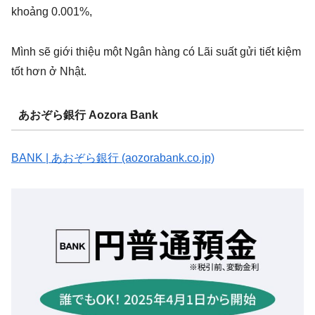
khoảng 0.001%,
Mình sẽ giới thiệu một Ngân hàng có Lãi suất gửi tiết kiệm
tốt hơn ở Nhật.
あおぞら銀行 Aozora Bank
BANK | あおぞら銀行 (aozorabank.co.jp)