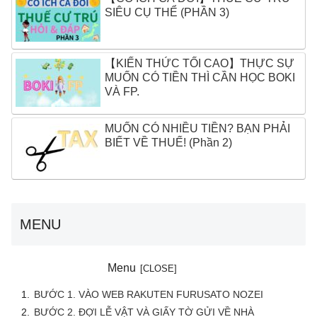
SIÊU CỤ THỂ (PHẦN 3)
【KIẾN THỨC TỐI CAO】THỰC SỰ
MUỐN CÓ TIỀN THÌ CẦN HỌC BOKI
VÀ FP.
MUỐN CÓ NHIỀU TIỀN? BẠN PHẢI
BIẾT VỀ THUẾ! (Phần 2)
MENU
Menu
BƯỚC 1. VÀO WEB RAKUTEN FURUSATO NOZEI
BƯỚC 2. ĐỢI LỄ VẬT VÀ GIẤY TỜ GỬI VỀ NHÀ