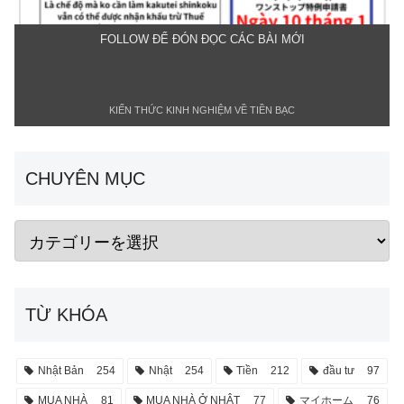
FOLLOW ĐỂ ĐÓN ĐỌC CÁC BÀI MỚI
KIẾN THỨC KINH NGHIỆM VỀ TIỀN BẠC
CHUYÊN MỤC
TỪ KHÓA
Nhật Bản
254
Nhật
254
Tiền
212
đầu tư
97
MUA NHÀ
81
MUA NHÀ Ở NHẬT
77
マイホーム
76