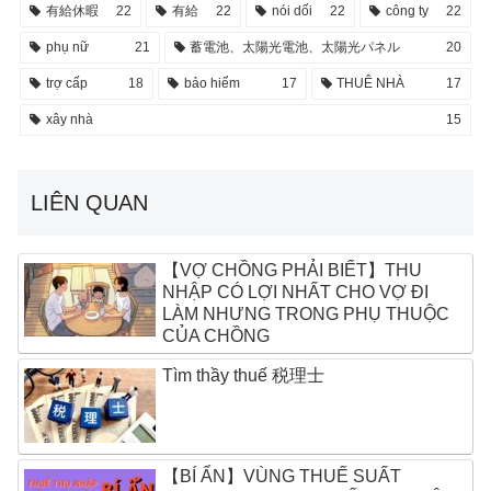
有給休暇
22
有給
22
nói dối
22
công ty
22
phụ nữ
21
蓄電池、太陽光電池、太陽光パネル
20
trợ cấp
18
bảo hiểm
17
THUÊ NHÀ
17
xây nhà
15
LIÊN QUAN
【VỢ CHỒNG PHẢI BIẾT】THU
NHẬP CÓ LỢI NHẤT CHO VỢ ĐI
LÀM NHƯNG TRONG PHỤ THUỘC
CỦA CHỒNG
Tìm thầy thuế 税理士
【BÍ ẨN】VÙNG THUẾ SUẤT