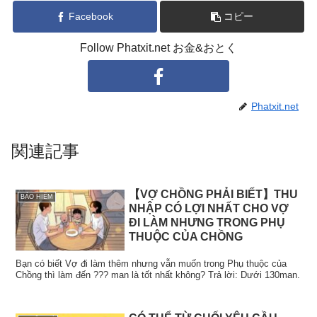
Facebook
コピー
Follow Phatxit.net お金&おとく
Phatxit.net
関連記事
【VỢ CHỒNG PHẢI BIẾT】THU
BẢO HIỂM
NHẬP CÓ LỢI NHẤT CHO VỢ
ĐI LÀM NHƯNG TRONG PHỤ
THUỘC CỦA CHỒNG
Bạn có biết Vợ đi làm thêm nhưng vẫn muốn trong Phụ thuộc của
Chồng thì làm đến ??? man là tốt nhất không? Trả lời: Dưới 130man.