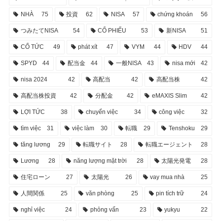
NHÀ
75
投資
62
NISA
57
chứng khoán
56
つみたてNISA
54
CỔ PHIẾU
53
新NISA
51
CỔ TỨC
49
phát xít
47
VYM
44
HDV
44
SPYD
44
配当金
44
一般NISA
43
nisa mới
42
nisa 2024
42
高配当
42
高配当株
42
高配当株投資
42
分配金
42
eMAXIS Slim
42
LỢI TỨC
38
chuyển việc
34
công việc
32
tìm việc
31
việc làm
30
転職
29
Tenshoku
29
tăng lương
29
転職サイト
28
転職エージェント
28
Lương
28
năng lượng mặt trời
28
太陽光発電
28
住宅ローン
27
太陽光
26
vay mua nhà
25
人間関係
25
văn phòng
25
pin tích trữ
24
nghỉ việc
24
phỏng vấn
23
yukyu
22