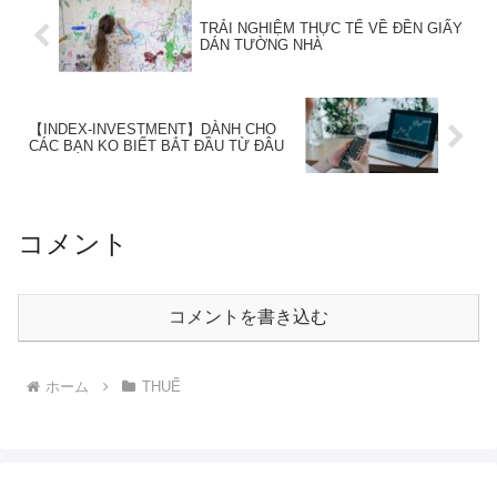
TRẢI NGHIỆM THỰC TẾ VỀ ĐỀN GIẤY
DÁN TƯỜNG NHÀ
【INDEX-INVESTMENT】DÀNH CHO
CÁC BẠN KO BIẾT BẮT ĐẦU TỪ ĐÂU
コメント
コメントを書き込む
ホーム
THUẾ