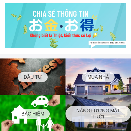
ĐẦU TƯ
MUA NHÀ
NĂNG LƯỢNG MẶT
BẢO HIỂM
TRỜI