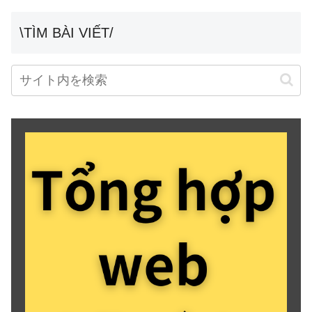
\TÌM BÀI VIẾT/