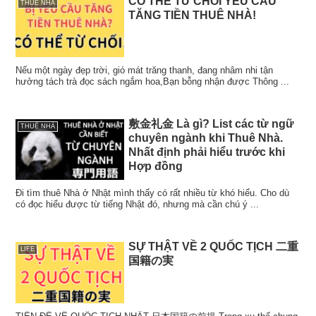
CÓ THỂ TỪ CHỐI YÊU CẦU
THUÊ NHÀ
TĂNG TIỀN THUÊ NHÀ!
Nếu một ngày đẹp trời, gió mát trăng thanh, đang nhâm nhi tận
hưởng tách trà đọc sách ngắm hoa,Bạn bỗng nhận được Thông ...
敷金礼金 Là gì? List các từ ngữ
THUÊ NHÀ
chuyên ngành khi Thuê Nhà.
Nhất định phải hiểu trước khi
Hợp đồng
Đi tìm thuê Nhà ở Nhật mình thấy có rất nhiều từ khó hiểu. Cho dù
có đọc hiểu được từ tiếng Nhật đó, nhưng mà cần chú ý ...
SỰ THẬT VỀ 2 QUỐC TỊCH 二重
LIFE
国籍の実