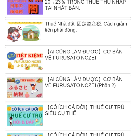
20→23％ TRONG THUẾ THU NHẬP
TẠI NHẬT BẢN.
Thuế Nhà đất. 固定資産税. Cách giảm
tiền phải đóng.
【AI CŨNG LÀM ĐƯỢC】CƠ BẢN
VỀ FURUSATO NOZEI
【AI CŨNG LÀM ĐƯỢC】CƠ BẢN
VỀ FURUSATO NOZEI (Phần 2)
【CÓ ÍCH CẢ ĐỜI】THUẾ CƯ TRÚ
SIÊU CỤ THỂ
【CÓ ÍCH CẢ ĐỜI】THUẾ CƯ TRÚ