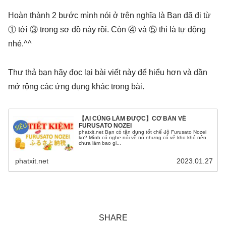
Hoàn thành 2 bước mình nói ở trên nghĩa là Bạn đã đi từ
① tới ③ trong sơ đồ này rồi. Còn ④ và ⑤ thì là tự động
nhé.^^
Thư thả bạn hãy đọc lại bài viết này để hiểu hơn và dần
mở rộng các ứng dụng khác trong bài.
【AI CŨNG LÀM ĐƯỢC】CƠ BẢN VỀ
FURUSATO NOZEI
phatxit.net Bạn có tận dụng tốt chế độ Furusato Nozei
ko? Mình có nghe nói về nó nhưng có vẻ kho khó nên
chưa làm bao gi...
phatxit.net
2023.01.27
SHARE