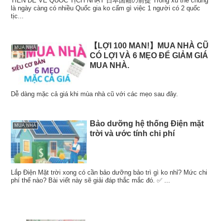
TIỀN ĐỀ VỀ QUỐC TỊCH NHẬT 日本国籍の前提 Trong xu thế chung
là ngày càng có nhiều Quốc gia ko cấm gì việc 1 người có 2 quốc
tịc...
【LỢI 100 MAN!】MUA NHÀ CŨ
MUA NHÀ
CÓ LỢI VÀ 6 MẸO ĐỂ GIẢM GIÁ
MUA NHÀ.
Dễ dàng mặc cả giá khi mùa nhà cũ với các mẹo sau đây.
Bảo dưỡng hệ thống Điện mặt
MUA NHÀ
trời và ước tính chi phí
Lắp Điện Mặt trời xong có cần bảo dưỡng bảo trì gì ko nhỉ? Mức chi
phí thế nào? Bài viết này sẽ giải đáp thắc mắc đó. ✅ ...