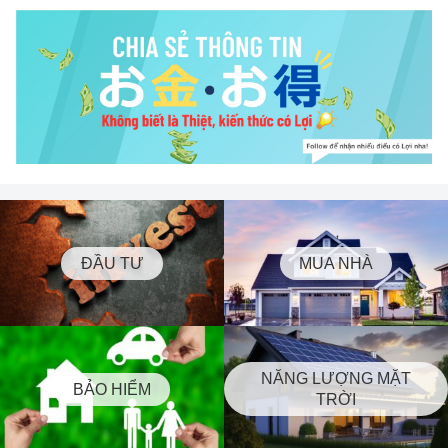
ĐẦU TƯ
MUA NHÀ
NĂNG LƯỢNG MẶT
BẢO HIỂM
TRỜI