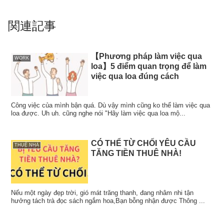
関連記事
【Phương pháp làm việc qua
WORK
loa】5 điểm quan trọng để làm
việc qua loa đúng cách
Công việc của mình bận quá. Dù vậy mình cũng ko thể làm việc qua
loa được. Uh uh. cũng nghe nói "Hãy làm việc qua loa mộ...
CÓ THỂ TỪ CHỐI YÊU CẦU
THUÊ NHÀ
TĂNG TIỀN THUÊ NHÀ!
Nếu một ngày đẹp trời, gió mát trăng thanh, đang nhâm nhi tận
hưởng tách trà đọc sách ngắm hoa,Bạn bỗng nhận được Thông ...