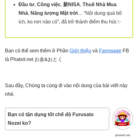
Đầu tư
,
Công việc
,
新NISA
,
Thuê Nhà Mua
Nhà
,
Năng lượng Mặt trời
… “Nội dung quá bổ
ích, ko nơi nào có”, đã trở thành điểm thu hút.✨
Bạn có thể xem thêm ở Phần
Giới thiệu
và
Fannpage
FB
là Phatxit.net お金&おとく
Sau đây, Chúng ta cùng đi vào nội dung của bài viết này
nhé.
Bạn có tận dụng tốt chế độ Furusato
Nozei ko?
phatxit.net