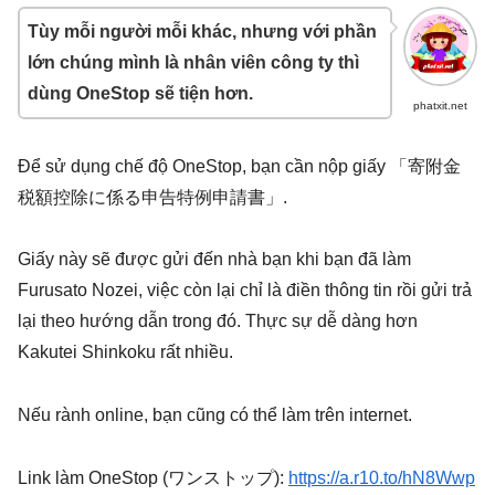
Tùy mỗi người mỗi khác, nhưng với phần
lớn chúng mình là nhân viên công ty thì
dùng OneStop sẽ tiện hơn.
phatxit.net
Để sử dụng chế độ OneStop, bạn cần nộp giấy 「寄附金
税額控除に係る申告特例申請書」.
Giấy này sẽ được gửi đến nhà bạn khi bạn đã làm
Furusato Nozei, việc còn lại chỉ là điền thông tin rồi gửi trả
lại theo hướng dẫn trong đó. Thực sự dễ dàng hơn
Kakutei Shinkoku rất nhiều.
Nếu rành online, bạn cũng có thể làm trên internet.
Link làm OneStop (ワンストップ):
https://a.r10.to/hN8Wwp