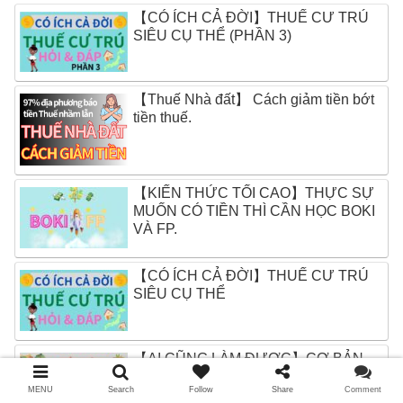
【CÓ ÍCH CẢ ĐỜI】THUẾ CƯ TRÚ
SIÊU CỤ THỂ (PHẦN 3)
【Thuế Nhà đất】 Cách giảm tiền bớt
tiền thuế.
【KIẾN THỨC TỐI CAO】THỰC SỰ
MUỐN CÓ TIỀN THÌ CẦN HỌC BOKI
VÀ FP.
【CÓ ÍCH CẢ ĐỜI】THUẾ CƯ TRÚ
SIÊU CỤ THỂ
【AI CŨNG LÀM ĐƯỢC】CƠ BẢN
VỀ FURUSATO NOZEI (Phần 2)
MENU
Search
Follow
Share
Comment