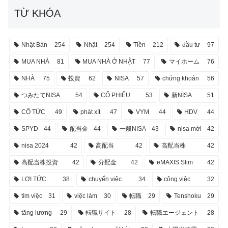
TỪ KHÓA
Nhật Bản
254
Nhật
254
Tiền
212
đầu tư
97
MUA NHÀ
81
MUA NHÀ Ở NHẬT
77
マイホーム
76
NHÀ
75
投資
62
NISA
57
chứng khoán
56
つみたてNISA
54
CỔ PHIẾU
53
新NISA
51
CỔ TỨC
49
phát xít
47
VYM
44
HDV
44
SPYD
44
配当金
44
一般NISA
43
nisa mới
42
nisa 2024
42
高配当
42
高配当株
42
高配当株投資
42
分配金
42
eMAXIS Slim
42
LỢI TỨC
38
chuyển việc
34
công việc
32
tìm việc
31
việc làm
30
転職
29
Tenshoku
29
tăng lương
29
転職サイト
28
転職エージェント
28