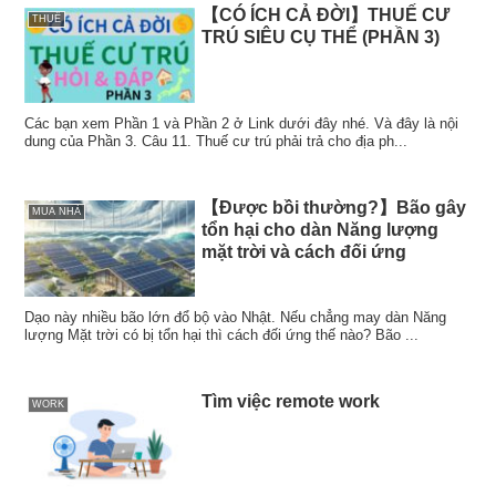
【CÓ ÍCH CẢ ĐỜI】THUẾ CƯ
THUẾ
TRÚ SIÊU CỤ THỂ (PHẦN 3)
Các bạn xem Phần 1 và Phần 2 ở Link dưới đây nhé. Và đây là nội
dung của Phần 3. Câu 11. Thuế cư trú phải trả cho địa ph...
【Được bồi thường?】Bão gây
MUA NHÀ
tổn hại cho dàn Năng lượng
mặt trời và cách đối ứng
Dạo này nhiều bão lớn đổ bộ vào Nhật. Nếu chẳng may dàn Năng
lượng Mặt trời có bị tổn hại thì cách đối ứng thế nào? Bão ...
Tìm việc remote work
WORK