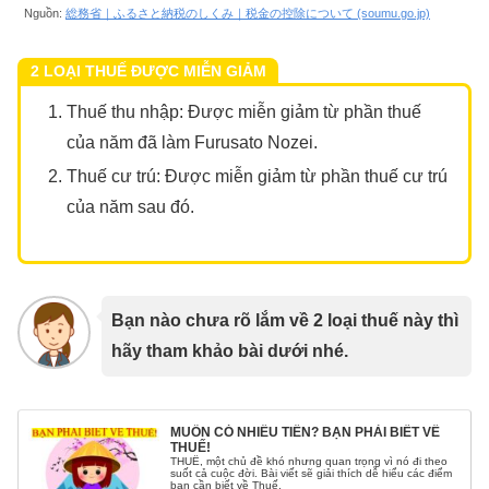
Nguồn:
総務省｜ふるさと納税のしくみ｜税金の控除について (soumu.go.jp)
2 LOẠI THUẾ ĐƯỢC MIỄN GIẢM
Thuế thu nhập: Được miễn giảm từ phần thuế
của năm đã làm Furusato Nozei.
Thuế cư trú: Được miễn giảm từ phần thuế cư trú
của năm sau đó.
Bạn nào chưa rõ lắm về 2 loại thuế này thì
hãy tham khảo bài dưới nhé.
MUỐN CÓ NHIỀU TIỀN? BẠN PHẢI BIẾT VỀ
THUẾ!
THUẾ, một chủ đề khó nhưng quan trọng vì nó đi theo
suốt cả cuộc đời. Bài viết sẽ giải thích dễ hiểu các điểm
bạn cần biết về Thuế.