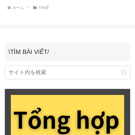
ホーム
THUẾ
\TÌM BÀI VIẾT/