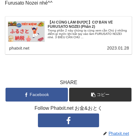
Furusato Nozei nhé^^
【AI CŨNG LÀM ĐƯỢC】CƠ BẢN VỀ
FURUSATO NOZEI (Phần 2)
Trong phần 2 này chúng ta cùng xem cần Chú ý những
điểm gì trước khi bắt tay vào làm FURUSATO NOZEI
nhé. 3 ĐIỀU CẦN CHÚ ...
phatxit.net
2023.01.28
SHARE
Facebook
コピー
Follow Phatxit.net お金&おとく
Phatxit.net