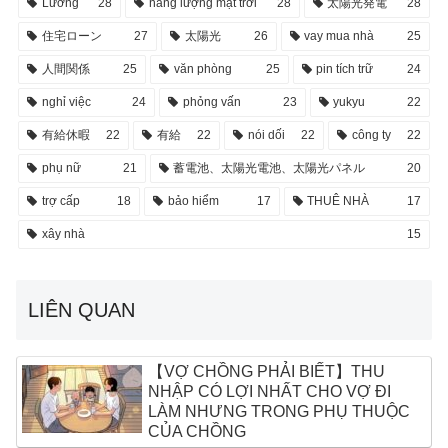
Lương
28
năng lượng mặt trời
28
太陽光発電
28
住宅ローン
27
太陽光
26
vay mua nhà
25
人間関係
25
văn phòng
25
pin tích trữ
24
nghỉ việc
24
phỏng vấn
23
yukyu
22
有給休暇
22
有給
22
nói dối
22
công ty
22
phụ nữ
21
蓄電池、太陽光電池、太陽光パネル
20
trợ cấp
18
bảo hiểm
17
THUÊ NHÀ
17
xây nhà
15
LIÊN QUAN
【VỢ CHỒNG PHẢI BIẾT】THU
NHẬP CÓ LỢI NHẤT CHO VỢ ĐI
LÀM NHƯNG TRONG PHỤ THUỘC
CỦA CHỒNG