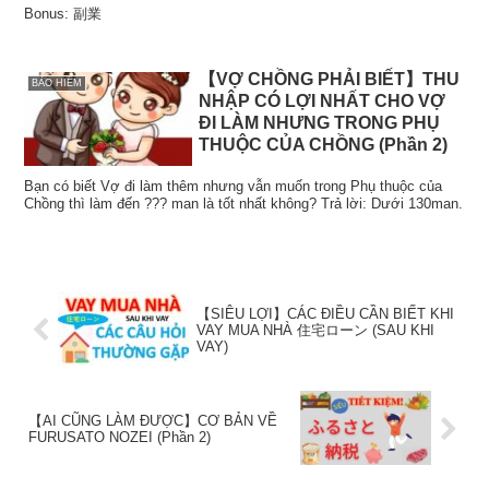
Bonus: 副業
【VỢ CHỒNG PHẢI BIẾT】THU
BẢO HIỂM
NHẬP CÓ LỢI NHẤT CHO VỢ
ĐI LÀM NHƯNG TRONG PHỤ
THUỘC CỦA CHỒNG (Phần 2)
Bạn có biết Vợ đi làm thêm nhưng vẫn muốn trong Phụ thuộc của
Chồng thì làm đến ??? man là tốt nhất không? Trả lời: Dưới 130man.
【SIÊU LỢI】CÁC ĐIỀU CẦN BIẾT KHI
VAY MUA NHÀ 住宅ローン (SAU KHI
VAY)
【AI CŨNG LÀM ĐƯỢC】CƠ BẢN VỀ
FURUSATO NOZEI (Phần 2)