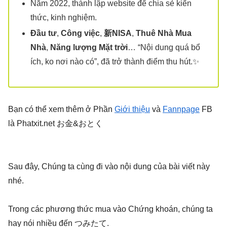
Năm 2022, thành lập website để chia sẻ kiến
thức, kinh nghiệm.
Đầu tư
,
Công việc
,
新NISA
,
Thuê Nhà Mua
Nhà
,
Năng lượng Mặt trời
… “Nội dung quá bổ
ích, ko nơi nào có”, đã trở thành điểm thu hút.✨
Bạn có thể xem thêm ở Phần
Giới thiệu
và
Fannpage
FB
là Phatxit.net お金&おとく
Sau đây, Chúng ta cùng đi vào nội dung của bài viết này
nhé.
Trong các phương thức mua vào Chứng khoán, chúng ta
hay nói nhiều đến つみたて.