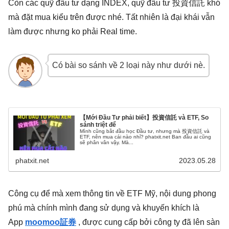
Còn các quỹ đầu tư dạng INDEX, quỹ đầu tư 投資信託 khó
mà đặt mua kiểu trên được nhé. Tất nhiên là đại khái vẫn
làm được nhưng ko phải Real time.
Có bài so sánh về 2 loại này như dưới nè.
【Mới Đầu Tư phải biết】投資信託 và ETF, So
sánh triệt để
Mình cũng bắt đầu học Đầu tư, nhưng mà 投資信託 và
ETF, nên mua cái nào nhỉ? phatxit.net Ban đầu ai cũng
sẽ phân vân vậy. Mà...
phatxit.net
2023.05.28
Công cụ để mà xem thông tin về ETF Mỹ, nội dung phong
phú mà chính mình đang sử dụng và khuyến khích là
App
moomoo証券
, được cung cấp bởi công ty đã lên sàn