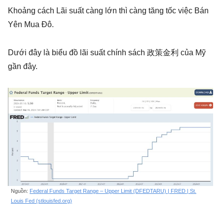
Khoảng cách Lãi suất càng lớn thì càng tăng tốc việc Bán
Yên Mua Đô.
Dưới đây là biểu đồ lãi suất chính sách 政策金利 của Mỹ
gần đây.
Nguồn:
Federal Funds Target Range – Upper Limit (DFEDTARU) | FRED | St.
Louis Fed (stlouisfed.org)