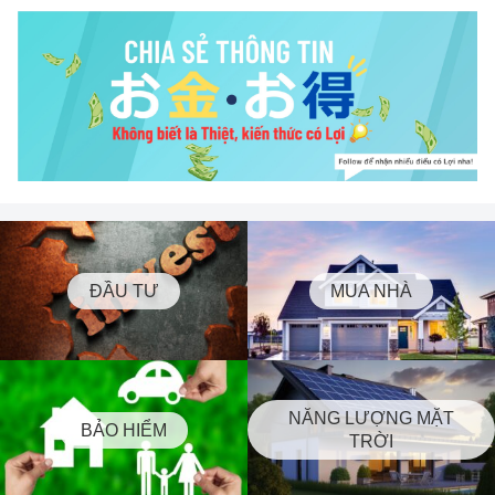
ĐẦU TƯ
MUA NHÀ
NĂNG LƯỢNG MẶT
BẢO HIỂM
TRỜI