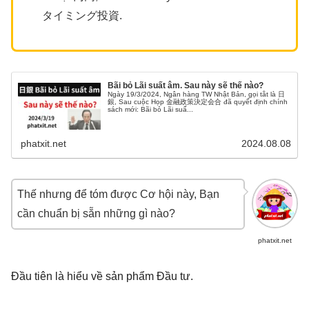
タイミング投資.
Bãi bỏ Lãi suất âm. Sau này sẽ thế nào?
Ngày 19/3/2024, Ngân hàng TW Nhật Bản, gọi tắt là 日
銀, Sau cuộc Họp 金融政策決定会合 đã quyết định chính
sách mới: Bãi bỏ Lãi suấ...
phatxit.net
2024.08.08
Thế nhưng để tóm được Cơ hội này, Bạn
cần chuẩn bị sẵn những gì nào?
phatxit.net
Đầu tiên là hiểu về sản phẩm Đầu tư.