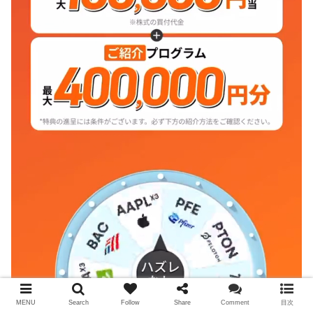
MENU
Search
Follow
Share
Comment
目次