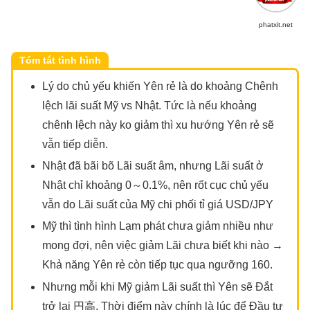
phatxit.net
Tóm tắt tình hình
Lý do chủ yếu khiến Yên rẻ là do khoảng Chênh
lệch lãi suất Mỹ vs Nhật. Tức là nếu khoảng
chênh lệch này ko giảm thì xu hướng Yên rẻ sẽ
vẫn tiếp diễn.
Nhật đã bãi bõ Lãi suất âm, nhưng Lãi suất ở
Nhật chỉ khoảng 0～0.1%, nên rốt cục chủ yếu
vẫn do Lãi suất của Mỹ chi phối tỉ giá USD/JPY
Mỹ thì tình hình Lạm phát chưa giảm nhiều như
mong đợi, nên việc giảm Lãi chưa biết khi nào →
Khả năng Yên rẻ còn tiếp tục qua ngưỡng 160.
Nhưng mỗi khi Mỹ giảm Lãi suất thì Yên sẽ Đắt
trở lại 円高, Thời điểm này chính là lúc để Đầu tư