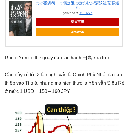
わが投資術 市場は誰に微笑むか/講談社/清原達
郎
posted with
カエレバ
楽天市場
Amazon
Rủi ro Yên có thể quay đầu lại thành 円高 khá lớn.
Gần đây có tới 2 lần nghi vấn là Chính Phủ Nhật đã can
thiệp vào Tỉ giá, nhưng mà hiện thực là Yên vẫn Siêu Rẻ,
ở mức 1 USD = 150～160 JPY.