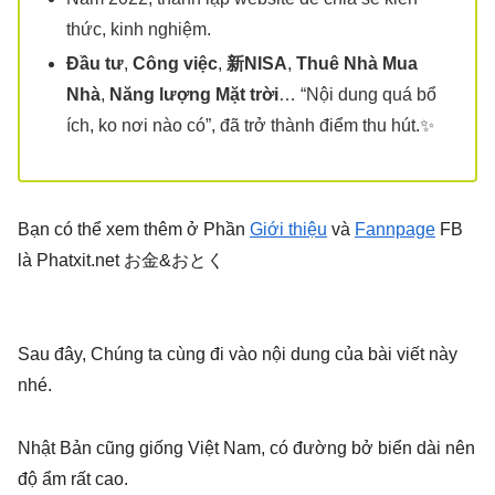
thức, kinh nghiệm.
Đầu tư
,
Công việc
,
新NISA
,
Thuê Nhà Mua
Nhà
,
Năng lượng Mặt trời
… “Nội dung quá bổ
ích, ko nơi nào có”, đã trở thành điểm thu hút.✨
Bạn có thể xem thêm ở Phần
Giới thiệu
và
Fannpage
FB
là Phatxit.net お金&おとく
Sau đây, Chúng ta cùng đi vào nội dung của bài viết này
nhé.
Nhật Bản cũng giống Việt Nam, có đường bở biển dài nên
độ ẩm rất cao.