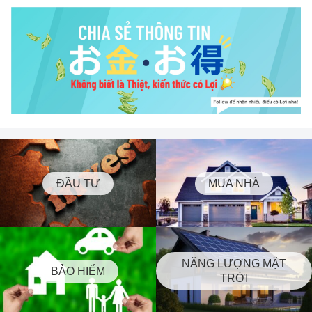
ĐẦU TƯ
MUA NHÀ
NĂNG LƯỢNG MẶT
BẢO HIỂM
TRỜI