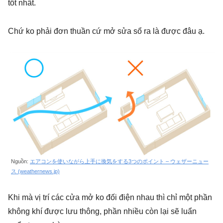
tốt nhất.
Chứ ko phải đơn thuần cứ mở sửa sổ ra là được đâu ạ.
Nguồn:
エアコンを使いながら上手に換気をする3つのポイント – ウェザーニュー
ス (weathernews.jp)
Khi mà vị trí các cửa mở ko đối điện nhau thì chỉ một phần
không khí được lưu thông, phần nhiều còn lại sẽ luẩn