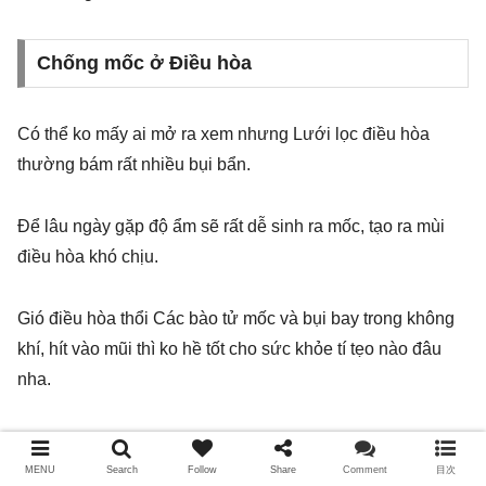
Chống mốc ở Điều hòa
Có thể ko mấy ai mở ra xem nhưng Lưới lọc điều hòa
thường bám rất nhiều bụi bẩn.
Để lâu ngày gặp độ ẩm sẽ rất dễ sinh ra mốc, tạo ra mùi
điều hòa khó chịu.
Gió điều hòa thổi Các bào tử mốc và bụi bay trong không
khí, hít vào mũi thì ko hề tốt cho sức khỏe tí tẹo nào đâu
nha.
Do đó,
việc vệ sinh lưới lọc フィルター định kỳ là rất
quan trọng.
MENU
Search
Follow
Share
Comment
目次