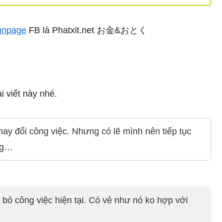
nnpage
FB là Phatxit.net お金&おとく
i viết này nhé.
ay đổi công việc. Nhưng có lẽ mình nên tiếp tục
ăng…
 bỏ công việc hiện tại. Có vẻ như nó ko hợp với