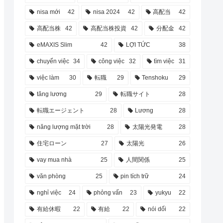
nisa mới
42
nisa 2024
42
高配当
42
高配当株
42
高配当株投資
42
分配金
42
eMAXIS Slim
42
LỢI TỨC
38
chuyển việc
34
công việc
32
tìm việc
31
việc làm
30
転職
29
Tenshoku
29
tăng lương
29
転職サイト
28
転職エージェント
28
Lương
28
năng lượng mặt trời
28
太陽光発電
28
住宅ローン
27
太陽光
26
vay mua nhà
25
人間関係
25
văn phòng
25
pin tích trữ
24
nghỉ việc
24
phỏng vấn
23
yukyu
22
有給休暇
22
有給
22
nói dối
22