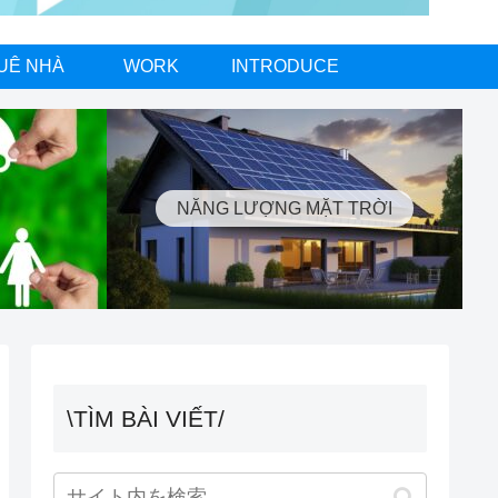
UÊ NHÀ
WORK
INTRODUCE
NĂNG LƯỢNG MẶT TRỜI
\TÌM BÀI VIẾT/