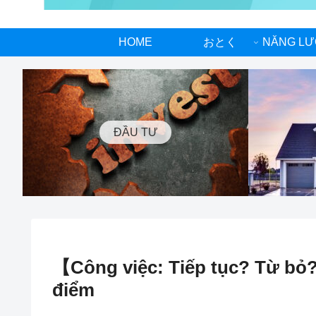
HOME
おとく
ĐẦU TƯ
【Công việc: Tiếp tục? Từ bỏ?
điểm