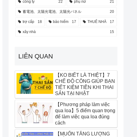
công ty
22
phụ nữ
21
蓄電池、太陽光電池、太陽光パネル
20
trợ cấp
18
bảo hiểm
17
THUÊ NHÀ
17
xây nhà
15
LIÊN QUAN
【KO BIẾT LÀ THIỆT】7
CHẾ ĐỘ CÔNG GIÚP BẠN
TIẾT KIỆM TIỀN KHI THAI
SẢN TẠI NHẬT
【Phương pháp làm việc
qua loa】5 điểm quan trọng
để làm việc qua loa đúng
cách
【MUỐN TĂNG LƯƠNG