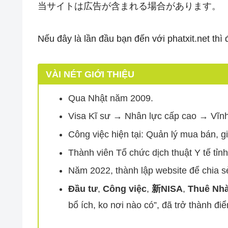
当サイトは広告が含まれる場合があります。
Nếu đây là lần đầu bạn đến với phatxit.net thì đ
VÀI NÉT GIỚI THIỆU
Qua Nhật năm 2009.
Visa Kĩ sư → Nhân lực cấp cao → Vĩnh
Công việc hiện tại: Quản lý mua bán, gi
Thành viên Tổ chức dịch thuật Y tế tỉnh
Năm 2022, thành lập website để chia sẻ
Đầu tư
,
Công việc
,
新NISA
,
Thuê Nh
bổ ích, ko nơi nào có”, đã trở thành đi