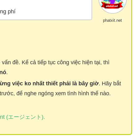
ãng phí
phatxit.net
vấn đề. Kể cả tiếp tục công việc hiện tại, thì
 nó
.
ừng việc ko nhất thiết phải là bây giờ
. Hãy bắt
ước, để nghe ngóng xem tình hình thế nào.
nt (
エージェント)
.