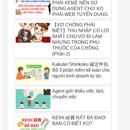
PHẢI XEM】NÊN SỬ
DỤNG AGENT CHỨ KO
PHẢI WEB TUYỂN DỤNG
【VỢ CHỒNG PHẢI
BIẾT】THU NHẬP CÓ LỢI
NHẤT CHO VỢ ĐI LÀM
NHƯNG TRONG PHỤ
THUỘC CỦA CHỒNG
(Phần 2)
Kakutei Shinkoku 確定申告.
Bộ 3 phần mềm kế toán cho
người kinh doanh tự do.
Agent giới thiệu việc làm,
chuyển việc
KEIHI 経費 RẤT BÁ ĐẠO!
BẠN CÓ BIẾT KO?