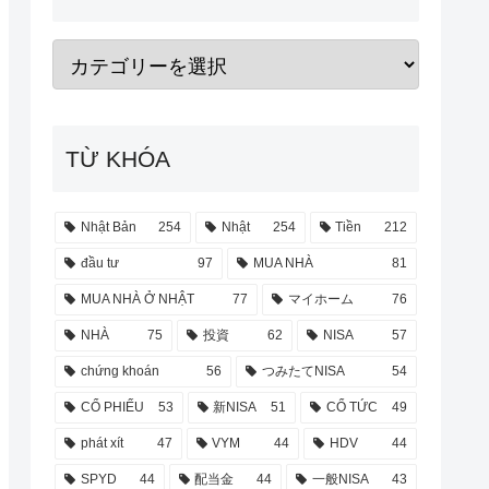
TỪ KHÓA
Nhật Bản
254
Nhật
254
Tiền
212
đầu tư
97
MUA NHÀ
81
MUA NHÀ Ở NHẬT
77
マイホーム
76
NHÀ
75
投資
62
NISA
57
chứng khoán
56
つみたてNISA
54
CỔ PHIẾU
53
新NISA
51
CỔ TỨC
49
phát xít
47
VYM
44
HDV
44
SPYD
44
配当金
44
一般NISA
43