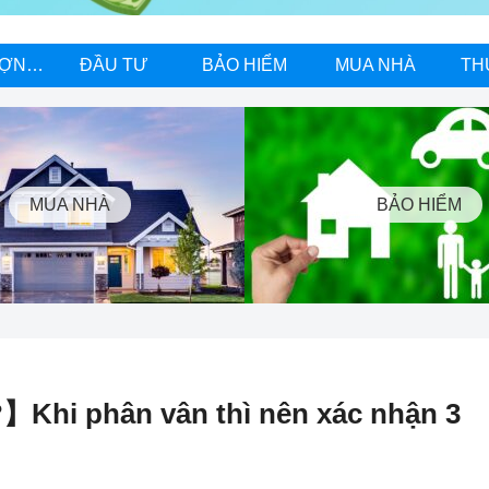
NĂNG LƯỢNG MẶT TRỜI
ĐẦU TƯ
BẢO HIỂM
MUA NHÀ
TH
MUA NHÀ
BẢO HIỂM
】Khi phân vân thì nên xác nhận 3