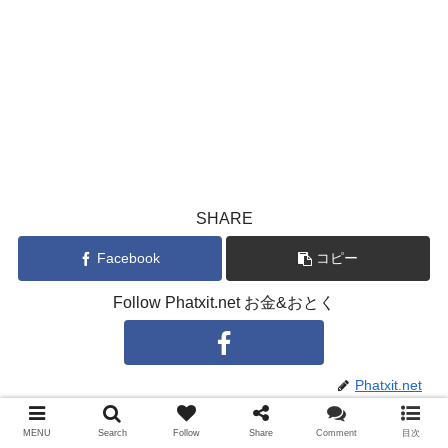
SHARE
Facebook
コピー
Follow Phatxit.net お金&おとく
Phatxit.net
MENU
Search
Follow
Share
Comment
目次