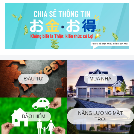
ĐẦU TƯ
MUA NHÀ
NĂNG LƯỢNG MẶT
BẢO HIỂM
TRỜI