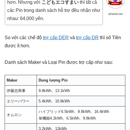
hơn. Nhưng với
こどもエコすまい
thì tất cả
các Pin trong danh sách hỗ trợ đều nhận như
phatxit.net
nhau: 64,000 yên.
So với các chế độ
trợ cấp DER
và
trợ cấp DR
thì số Tiền
được ít hơn.
Danh sách Maker và Loại Pin được trợ cấp như sau:
Maker
Dung lượng Pin
伊藤忠商事
9.8kWh、13.1kWh
エリーパワー
5.4kWh、10.8kWh
ハイブリッド6.5kWh、9.8kWh、16.4kWh
オムロン
単機能4.2kWh、6.5kWh、9.8kWh
3.2kWh、12kWh