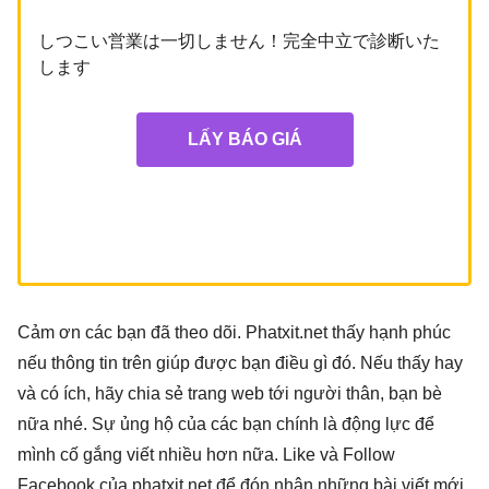
しつこい営業は⼀切しません！完全中⽴で診断いた
します
LẤY BÁO GIÁ
Cảm ơn các bạn đã theo dõi. Phatxit.net thấy hạnh phúc
nếu thông tin trên giúp được bạn điều gì đó. Nếu thấy hay
và có ích, hãy chia sẻ trang web tới người thân, bạn bè
nữa nhé. Sự ủng hộ của các bạn chính là động lực để
mình cố gắng viết nhiều hơn nữa. Like và Follow
Facebook của phatxit.net để đón nhận những bài viết mới