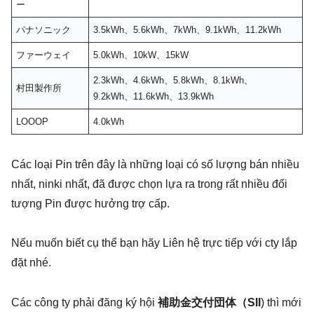
ー
パナソニック
3.5kWh、5.6kWh、7kWh、9.1kWh、11.2kWh
ファーウェイ
5.0kWh、10kW、15kW
2.3kWh、4.6kWh、5.8kWh、8.1kWh、
村田製作所
9.2kWh、11.6kWh、13.9kWh
LOOOP
4.0kWh
Các loại Pin trên đây là những loại có số lượng bán nhiều
nhất, ninki nhất, đã được chọn lựa ra trong rất nhiều đối
tượng Pin được hưởng trợ cấp.
Nếu muốn biết cụ thể bạn hãy Liên hệ trực tiếp với cty lắp
đặt nhé.
Các công ty phải đăng ký hội
補助金交付団体（SII
) thì mới