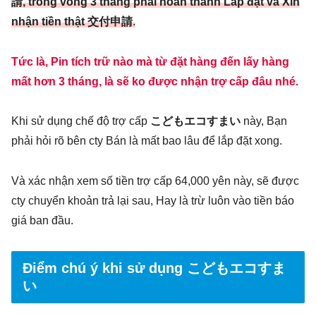
請, trong vòng 3 tháng phải hoàn thành Lắp đặt và Xin
nhận tiền thật 交付申請
.
Tức là, Pin tích trữ nào mà từ đặt hàng đến lấy hàng
mất hơn 3 tháng, là sẽ ko được nhận trợ cấp đâu nhé.
Khi sử dụng chế độ trợ cấp
こどもエコすまい
này, Bạn
phải hỏi rõ bên cty Bán là mất bao lâu để lắp đặt xong.
Và xác nhận xem số tiền trợ cấp 64,000 yên này, sẽ được
cty chuyển khoản trả lại sau, Hay là trừ luôn vào tiền báo
giá ban đầu.
Điểm chú ý khi sử dụng こどもエコすま
い