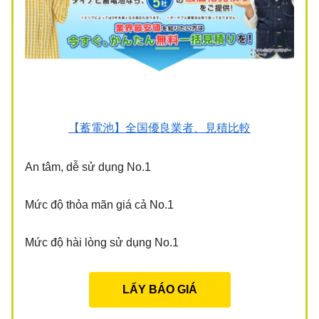
【蓄電池】全国優良業者、見積比較
An tâm, dễ sử dụng No.1
Mức độ thỏa mãn giá cả No.1
Mức độ hài lòng sử dụng No.1
LẤY BÁO GIÁ