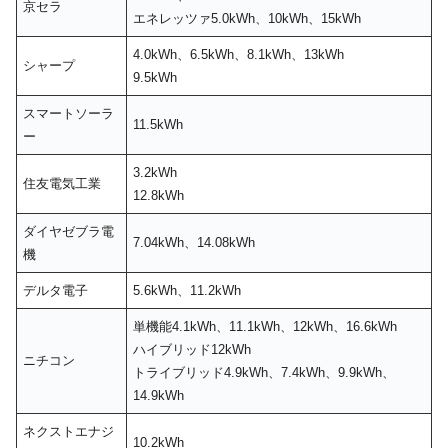
京セラ
エネレッツァ5.0kWh、10kWh、15kWh
4.0kWh、6.5kWh、8.1kWh、13kWh
シャープ
9.5kWh
スマートソーラ
11.5kWh
ー
3.2kWh
住友電気工業
12.8kWh
ダイヤゼブラ電
7.04kWh、14.08kWh
機
デルタ電子
5.6kWh、11.2kWh
単機能4.1kWh、11.1kWh、12kWh、16.6kWh
ハイブリッド12kWh
ニチコン
トライブリッド4.9kWh、7.4kWh、9.9kWh、
14.9kWh
ネクストエナジ
10.2kWh