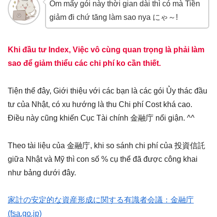
Ôm mấy gói này thời gian dài thì có mà Tiền
giảm đi chứ tăng làm sao nya にゃ～!
Khi đầu tư Index, Việc vô cùng quan trọng là phải làm
sao để giảm thiểu các chi phí ko cần thiết.
Tiện thể đây, Giới thiệu với các bạn là các gói Ủy thác đầu
tư của Nhật, có xu hướng là thu Chi phí Cost khá cao.
Điều này cũng khiến Cục Tài chính 金融庁 nổi giận. ^^
Theo tài liệu của 金融庁, khi so sánh chi phí của 投資信託
giữa Nhật và Mỹ thì con số % cụ thể đã được công khai
như bảng dưới đây.
家計の安定的な資産形成に関する有識者会議：金融庁
(fsa.go.jp)