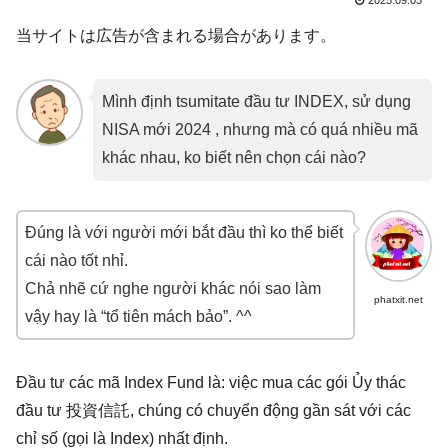
2025.09.03
当サイトは広告が含まれる場合があります。
Mình định tsumitate đầu tư INDEX, sử dụng
NISA mới 2024 , nhưng mà có quá nhiều mã
khác nhau, ko biết nên chọn cái nào?
Đúng là với người mới bắt đầu thì ko thể biết
cái nào tốt nhỉ.
Chả nhẽ cứ nghe người khác nói sao làm
phatxit.net
vậy hay là “tổ tiên mách bảo”. ^^
Đầu tư các mã Index Fund là: việc mua các gói Ủy thác
đầu tư 投資信託, chúng có chuyển động gần sát với các
chỉ số (gọi là Index) nhất định.