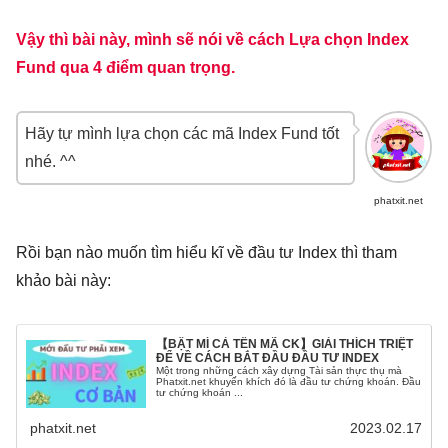
Vậy thì bài này, mình sẽ nói về cách Lựa chọn Index
Fund qua 4 điểm quan trọng.
Hãy tự mình lựa chọn các mã Index Fund tốt
nhé. ^^
phatxit.net
Rồi bạn nào muốn tìm hiểu kĩ về đầu tư Index thì tham
khảo bài này:
【BẬT MÍ CẢ TÊN MÃ CK】GIẢI THÍCH TRIỆT
ĐỂ VỀ CÁCH BẮT ĐẦU ĐẦU TƯ INDEX
Một trong những cách xây dựng Tài sản thực thụ mà
Phatxit.net khuyến khích đó là đầu tư chứng khoán. Đầu
tư chứng khoán ...
phatxit.net
2023.02.17