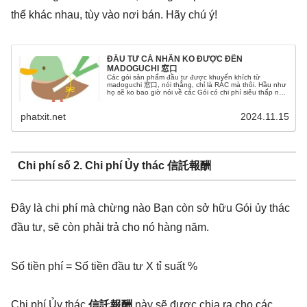
thể khác nhau, tùy vào nơi bán. Hãy chú ý!
ĐẦU TƯ CÁ NHÂN KO ĐƯỢC ĐẾN
MADOGUCHI 窓口
Các gói sản phẩm đầu tư được khuyến khích từ
madoguchi 窓口, nói thẳng, chỉ là RÁC mà thôi. Hầu như
họ sẽ ko bao giờ nói về các Gói có chi phí siêu thấp như
là eMaxis Slim hay là các ETF tốt của Mỹ như VT, VOO,
VYM, HDV, SPYD
phatxit.net
2024.11.15
Chi phí số 2. Chi phí Ủy thác
信託報酬
Đây là chi phí mà chừng nào Bạn còn sở hữu Gói ủy thác
đầu tư, sẽ còn phải trả cho nó hàng năm.
Số tiền phí = Số tiền đầu tư X tỉ suất %
Chi phí Ủy thác
信託報酬
này sẽ được chia ra cho các