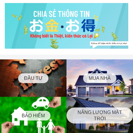
ĐẦU TƯ
MUA NHÀ
NĂNG LƯỢNG MẶT
BẢO HIỂM
TRỜI