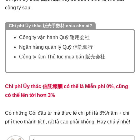
công ty sau:
Chi phí Ủy thác
販売手数料
chia cho ai?
Công ty vận hành Quỹ 運用会社
Ngân hàng quản lý Quỹ 信託銀行
Công ty làm Thủ tục mua bán 販売会社
Chi phí Ủy thác
信託報酬
có thể là Miễn phí 0%, cũng
có thể lên tới hơn 3%
Có những Gói đầu tư mà thực tế chi phí là 3%/năm + chi
phí theo thành tích, rất là cao phải không. Hãy chú ý nhé!