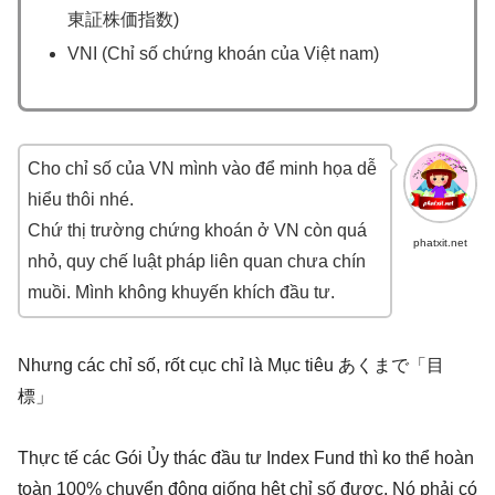
東証株価指数)
VNI (Chỉ số chứng khoán của Việt nam)
Cho chỉ số của VN mình vào để minh họa dễ
hiểu thôi nhé.
Chứ thị trường chứng khoán ở VN còn quá
phatxit.net
nhỏ, quy chế luật pháp liên quan chưa chín
muồi. Mình không khuyến khích đầu tư.
Nhưng các chỉ số, rốt cục chỉ là Mục tiêu あくまで「目
標」
Thực tế các Gói Ủy thác đầu tư Index Fund thì ko thể hoàn
toàn 100% chuyển động giống hệt chỉ số được. Nó phải có