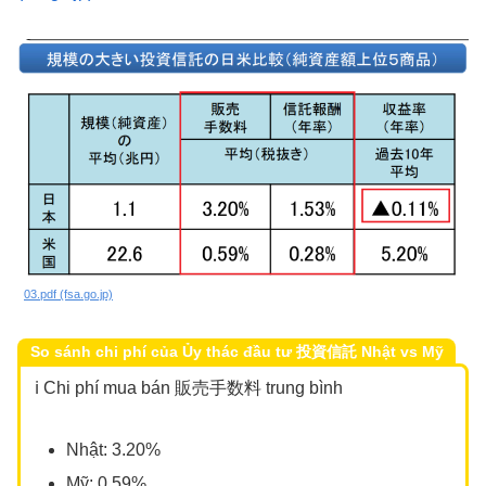
03.pdf (fsa.go.jp)
So sánh chi phí của Ủy thác đầu tư 投資信託 Nhật vs Mỹ
ℹ️ Chi phí mua bán 販売手数料 trung bình
Nhật: 3.20%
Mỹ: 0.59%