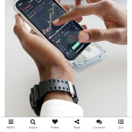
MENU
Search
Follow
Share
Comment
目次